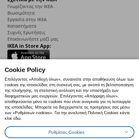
Γνωρίζοντας την IKEA
Βιωσιμότητα
Εργασία στην IKEA
Καταστήματα
Συχνές Ερωτήσεις
Επικοινωνήστε μαζί μας
IKEA in Store App:
Cookie Policy
Follow us:
Επιλέγοντας «Αποδοχή όλων», συναινείτε στην αποθήκευση όλων των
cookies της ιστοσελίδας στη συσκευή σας, με σκοπό τη βελτιστοποίηση
Facebook
Instagram
TikTok
Youtube
Pinterest
Twitter
της πλοήγησης, τη στατιστική ανάλυση και την υποστήριξη των
διαφημιστικών μας ενεργειών. Επιλέγοντας «Απόρριψη όλων»,
αποθηκεύονται μόνο τα cookies που είναι αναγκαία για τη λειτουργία
της ιστοσελίδας. Μπορείτε να διαχειριστείτε τις προτιμήσεις σας μέσω
των «Ρυθμίσεων cookies». Για την αναλυτική Πολιτική Cookies κάντε
κλικ εδώ.
Πολιτική Cookies
Δήλωση ψηφιακής προσβασιμότητας
Ρυθμίσεις Cookies
Ρυθμίσεις cookies
Όροι Χρήσης