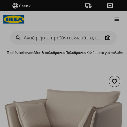
Greek
Πορεία παραγγελίας
Καταστή
Burge
Camera
Προϊόντα
›
Καναπέδες & πολυθρόνες
›
Πολυθρόνες
›
Καλύμματα για πολυθρόν
Προσθή