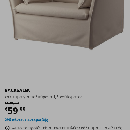
BACKSÄLEN
κάλυμμα για πολυθρόνα 1,5 καθίσματος
Αρχική τιμή
€ 139,00
€
139
,
00
Τρέχουσα τιμή
€ 59,00
59
€
,
00
295 πόντους ανταμοιβής
Αυτό το προϊόν είναι ένα επιπλέον κάλυμμα. Ο σκελετός