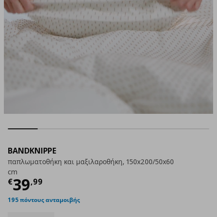
BANDKNIPPE
παπλωματοθήκη και μαξιλαροθήκη, 150x200/50x60
cm
Τρέχουσα τιμή
€ 39,99
39
€
,
99
195 πόντους ανταμοιβής