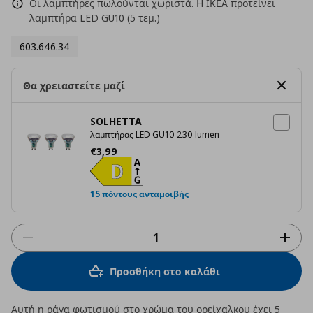
Οι λαμπτήρες πωλούνται χωριστά. Η ΙΚΕΑ προτείνει
λαμπτήρα LED GU10 (5 τεμ.)
603.646.34
Θα χρειαστείτε μαζί
SOLHETTA
λαμπτήρας LED GU10 230 lumen
Τρέχουσα τιμή
€ 3,99
€
3
,
99
15 πόντους ανταμοιβής
Προσθήκη στο καλάθι
Αυτή η ράγα φωτισμού στο χρώμα του ορείχαλκου έχει 5