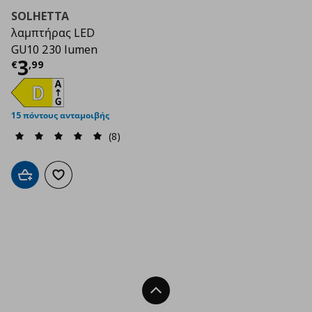
SOLHETTA
λαμπτήρας LED
GU10 230 lumen
Τρέχουσα τιμή
€ 3,99
3
€
,
99
15 πόντους ανταμοιβής
(8)
Προσθήκη στο καλάθι
Προσθήκη στα αγαπημένα
Back To Top