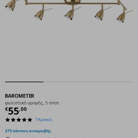
BAROMETER
φωτιστικό οροφής, 5 σποτ
Τρέχουσα τιμή
€ 55,00
55
€
,
00
5.0
7 Κριτικές
star
rating
275 πόντους ανταμοιβής