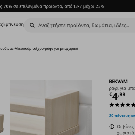
ς 70% σε επιλεγμένα προϊόντα, από 13/7 μέχρι 23/8
ες
Έμπνευση
ουζίνας
›
Αξεσουάρ τοίχου
›
ράφι για μπαχαρικά
BEKVÄM
ράφι για μπ
Τρέχ
4
€
,
99
20 πόντους α
Οι βίδες
χωριστά.