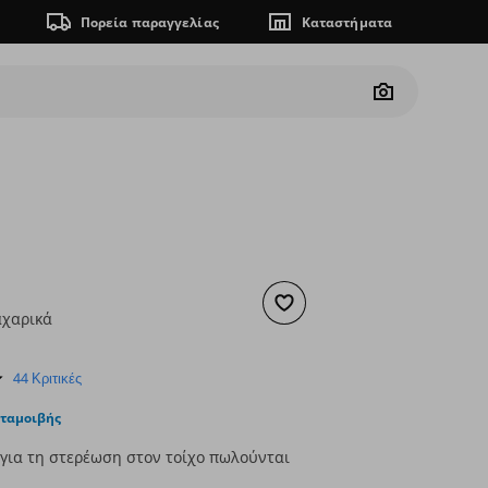
Πορεία παραγγελίας
Καταστήματα
Camera
Προσθήκη στα αγαπημένα
αχαρικά
ουσα τιμή
€ 4,99
4.9
44 Κριτικές
star
rating
νταμοιβής
 για τη στερέωση στον τοίχο πωλούνται