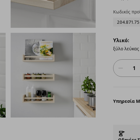
Κωδικός προ
204.871.75
Υλικό:
ξύλο λεύκας
Υπηρεσία 
Οδηγίες 