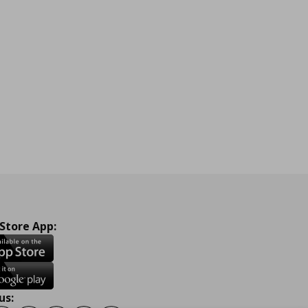
 Store App:
us: