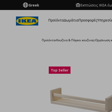
Greek
Εκπτώσεις IKEA έω
Προϊόντα
Δωμάτια
Προσφορές
Υπηρεσί
Προϊόντα
›
Κουζίνα & Πάγκοι κουζίνας
›
Οργάνωση κ
Top Seller