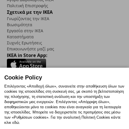
Πολιτική Επιστροφής
Σχετικά με την IKEA
Γνωρίζοντας την IKEA
Βιωσιμότητα
Εργασία στην IKEA
Καταστήματα
Συχνές Ερωτήσεις
Επικοινωνήστε μαζί μας
IKEA in Store App:
Cookie Policy
Follow us:
Επιλέγοντας «Αποδοχή όλων», συναινείτε στην αποθήκευση όλων των
cookies της ιστοσελίδας στη συσκευή σας, με σκοπό τη βελτιστοποίηση
Facebook
Instagram
TikTok
Youtube
Pinterest
Twitter
της πλοήγησης, τη στατιστική ανάλυση και την υποστήριξη των
διαφημιστικών μας ενεργειών. Επιλέγοντας «Απόρριψη όλων»,
αποθηκεύονται μόνο τα cookies που είναι αναγκαία για τη λειτουργία
της ιστοσελίδας. Μπορείτε να διαχειριστείτε τις προτιμήσεις σας μέσω
των «Ρυθμίσεων cookies». Για την αναλυτική Πολιτική Cookies κάντε
κλικ εδώ.