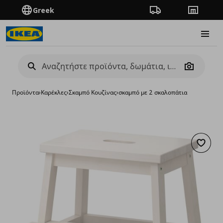
Greek
Πορεία παραγγελίας
Καταστή
Burge
Camera
Προϊόντα
›
Καρέκλες
›
Σκαμπό Κουζίνας
›
σκαμπό με 2 σκαλοπάτια
Προσθή