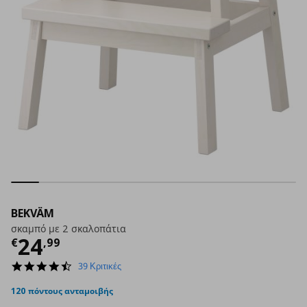
BEKVÄM
σκαμπό με 2 σκαλοπάτια
Τρέχουσα τιμή
€ 24,99
24
€
,
99
4.5
39 Κριτικές
star
rating
120 πόντους ανταμοιβής