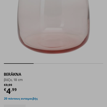
BERÄKNA
βάζο, 18 cm
Αρχική τιμή
€ 9,99
€
9
,
99
Τρέχουσα τιμή
€ 4,99
4
€
,
99
20 πόντους ανταμοιβής