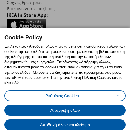
Συχνές Ερωτήσεις
Επικοινωνήστε μαζί μας
IKEA in Store App:
Cookie Policy
Follow us:
Επιλέγοντας «Αποδοχή όλων», συναινείτε στην αποθήκευση όλων των
cookies της ιστοσελίδας στη συσκευή σας, με σκοπό τη βελτιστοποίηση
Facebook
Instagram
TikTok
Youtube
Pinterest
Twitter
της πλοήγησης, τη στατιστική ανάλυση και την υποστήριξη των
διαφημιστικών μας ενεργειών. Επιλέγοντας «Απόρριψη όλων»,
αποθηκεύονται μόνο τα cookies που είναι αναγκαία για τη λειτουργία
της ιστοσελίδας. Μπορείτε να διαχειριστείτε τις προτιμήσεις σας μέσω
των «Ρυθμίσεων cookies». Για την αναλυτική Πολιτική Cookies κάντε
κλικ εδώ.
Πολιτική Cookies
Δήλωση ψηφιακής προσβασιμότητας
Ρυθμίσεις Cookies
Ρυθμίσεις cookies
Όροι Χρήσης
Γενική Πολιτική Προσωπικών Δεδομένων
Πολιτική Προσωπικών Δεδομένων για ΙΚΕΑ.gr
Απόρριψη όλων
Κώδικας Καταναλωτικής Δεοντολογίας
Αποδοχή όλων και κλείσιμο