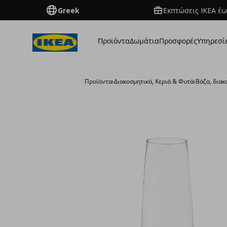
Greek
Εκπτώσεις IKEA έω
Προϊόντα
Δωμάτια
Προσφορές
Υπηρεσί
Προϊόντα
›
Διακοσμητικά, Κεριά & Φυτά
›
Βάζα, διακ