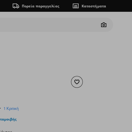
Πορεία παραγγελίας
Καταστήματα
Camera
Προσθήκη στα αγαπημένα
 34,99
ουσα τιμή
€ 19,99
5.0
1 Κριτική
star
rating
νταμοιβής