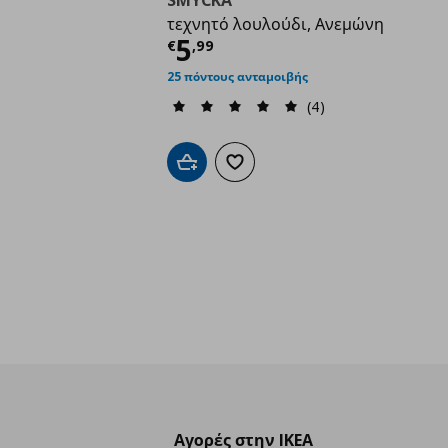
SMYCKA
τεχνητό λουλούδι, Ανεμώνη
Τρέχουσα τιμή
€ 5,9
5
€
,
99
25 πόντους ανταμοιβής
(4)
Προσθήκη στο καλάθι
Προσθήκη στα αγαπημένα
Αγορές στην IKEA