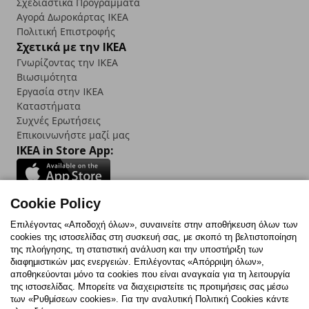
Σχεδιαστικά Προγράμματα
Αγορά Δωρoκάρτας IKEA
Πολιτική Επιστροφής
Σχετικά με την IKEA
Γνωρίζοντας την IKEA
Βιωσιμότητα
Εργασία στην IKEA
Καταστήματα
Συχνές Ερωτήσεις
Επικοινωνήστε μαζί μας
IKEA in Store App:
Cookie Policy
Follow us:
Επιλέγοντας «Αποδοχή όλων», συναινείτε στην αποθήκευση όλων των
cookies της ιστοσελίδας στη συσκευή σας, με σκοπό τη βελτιστοποίηση
Facebook
Instagram
TikTok
Youtube
Pinterest
Twitter
της πλοήγησης, τη στατιστική ανάλυση και την υποστήριξη των
διαφημιστικών μας ενεργειών. Επιλέγοντας «Απόρριψη όλων»,
αποθηκεύονται μόνο τα cookies που είναι αναγκαία για τη λειτουργία
της ιστοσελίδας. Μπορείτε να διαχειριστείτε τις προτιμήσεις σας μέσω
των «Ρυθμίσεων cookies». Για την αναλυτική Πολιτική Cookies κάντε