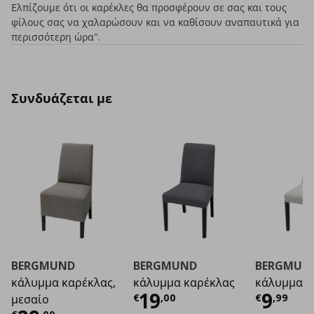
Ελπίζουμε ότι οι καρέκλες θα προσφέρουν σε σας και τους
φίλους σας να χαλαρώσουν και να καθίσουν αναπαυτικά για
περισσότερη ώρα".
Συνδυάζεται με
BERGMUND
BERGMUND
BERGMUN
κάλυμμα καρέκλας,
κάλυμμα καρέκλας
κάλυμμα κ
Τρέχουσα τιμή
Τρέχο
€ 1
19
9
€
,
00
€
,
99
μεσαίο