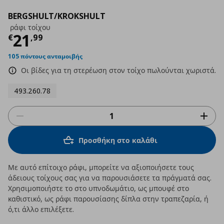
BERGSHULT/KROKSHULT
ράφι τοίχου
Τρέχουσα τιμή
€ 21,99
21
€
,
99
105 πόντους ανταμοιβής
Οι βίδες για τη στερέωση στον τοίχο πωλούνται χωριστά.
493.260.78
Προσθήκη στο καλάθι
Με αυτό επίτοιχο ράφι, μπορείτε να αξιοποιήσετε τους
άδειους τοίχους σας για να παρουσιάσετε τα πράγματά σας.
Χρησιμοποιήστε το στο υπνοδωμάτιο, ως μπουφέ στο
καθιστικό, ως ράφι παρουσίασης δίπλα στην τραπεζαρία, ή
ό,τι άλλο επιλέξετε.