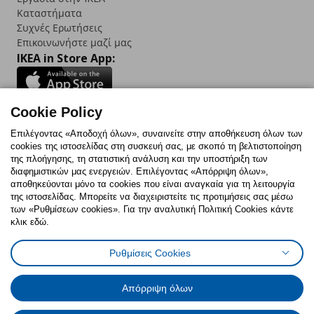
Καταστήματα
Συχνές Ερωτήσεις
Επικοινωνήστε μαζί μας
IKEA in Store App:
Cookie Policy
Follow us:
Επιλέγοντας «Αποδοχή όλων», συναινείτε στην αποθήκευση όλων των
cookies της ιστοσελίδας στη συσκευή σας, με σκοπό τη βελτιστοποίηση
Facebook
Instagram
TikTok
Youtube
Pinterest
Twitter
της πλοήγησης, τη στατιστική ανάλυση και την υποστήριξη των
διαφημιστικών μας ενεργειών. Επιλέγοντας «Απόρριψη όλων»,
αποθηκεύονται μόνο τα cookies που είναι αναγκαία για τη λειτουργία
της ιστοσελίδας. Μπορείτε να διαχειριστείτε τις προτιμήσεις σας μέσω
των «Ρυθμίσεων cookies». Για την αναλυτική Πολιτική Cookies κάντε
κλικ εδώ.
Πολιτική Cookies
Δήλωση ψηφιακής προσβασιμότητας
Ρυθμίσεις Cookies
Ρυθμίσεις cookies
Όροι Χρήσης
Γενική Πολιτική Προσωπικών Δεδομένων
Πολιτική Προσωπικών Δεδομένων για ΙΚΕΑ.gr
Απόρριψη όλων
Κώδικας Καταναλωτικής Δεοντολογίας