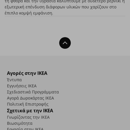
τη φθορά και την υγρασία καλύπτουμε με ουδέτερο βερνίκι ή
εξωτερική επένδυση διάφορων υλικών που χαρίζουν στο
έπιπλο κομψή εμφάνιση.
Back To Top
Αγορές στην IKEA
Έντυπα
Εγγυήσεις IKEA
Σχεδιαστικά Προγράμματα
Αγορά Δωρoκάρτας IKEA
Πολιτική Επιστροφής
Σχετικά με την IKEA
Γνωρίζοντας την IKEA
Βιωσιμότητα
Εργασία στην IKEA