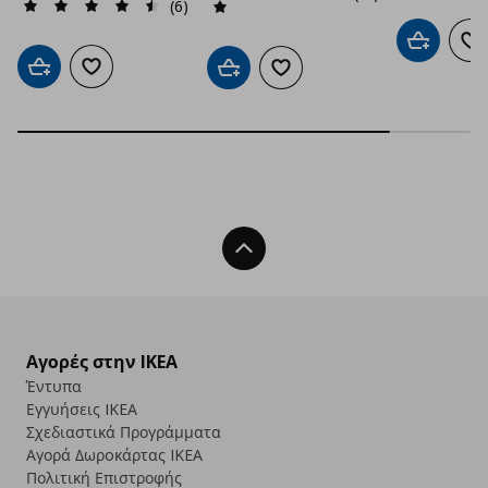
(6)
Προσθήκη 
Πρ
Προσθήκη στο καλάθι
Προσθήκη στα αγαπημένα
Προσθήκη στο καλάθι
Προσθήκη στα αγαπημένα
Back To Top
Αγορές στην IKEA
Έντυπα
Εγγυήσεις IKEA
Σχεδιαστικά Προγράμματα
Αγορά Δωρoκάρτας IKEA
Πολιτική Επιστροφής