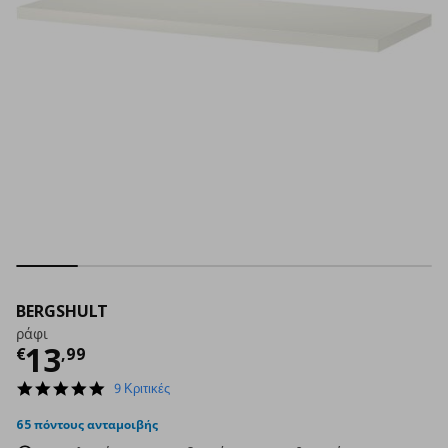
BERGSHULT
ράφι
Τρέχουσα τιμή
€ 13,99
13
€
,
99
4.9
9 Κριτικές
star
rating
65 πόντους ανταμοιβής