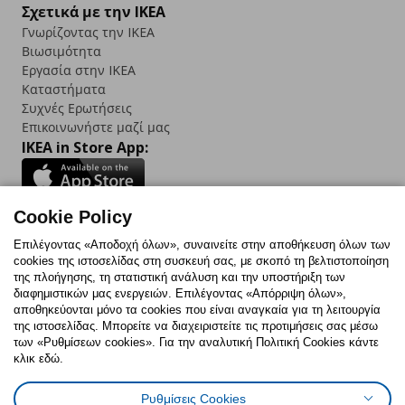
Σχετικά με την IKEA
Γνωρίζοντας την IKEA
Βιωσιμότητα
Εργασία στην IKEA
Καταστήματα
Συχνές Ερωτήσεις
Επικοινωνήστε μαζί μας
IKEA in Store App:
Cookie Policy
Follow us:
Επιλέγοντας «Αποδοχή όλων», συναινείτε στην αποθήκευση όλων των
cookies της ιστοσελίδας στη συσκευή σας, με σκοπό τη βελτιστοποίηση
Facebook
Instagram
TikTok
Youtube
Pinterest
Twitter
της πλοήγησης, τη στατιστική ανάλυση και την υποστήριξη των
διαφημιστικών μας ενεργειών. Επιλέγοντας «Απόρριψη όλων»,
αποθηκεύονται μόνο τα cookies που είναι αναγκαία για τη λειτουργία
της ιστοσελίδας. Μπορείτε να διαχειριστείτε τις προτιμήσεις σας μέσω
των «Ρυθμίσεων cookies». Για την αναλυτική Πολιτική Cookies κάντε
κλικ εδώ.
Πολιτική Cookies
Δήλωση ψηφιακής προσβασιμότητας
Ρυθμίσεις Cookies
Ρυθμίσεις cookies
Όροι Χρήσης