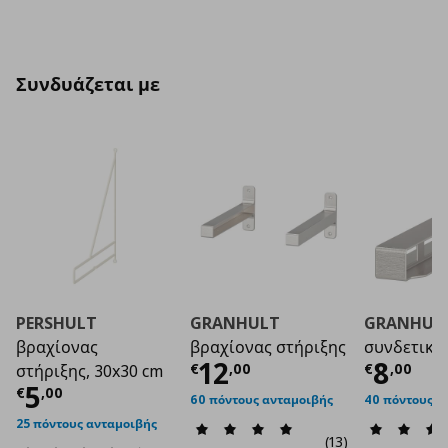
Συνδυάζεται με
PERSHULT
GRANHULT
GRANHUL
βραχίονας
βραχίονας στήριξης
συνδετικό
Τρέχουσα τιμή
Τρέχο
€ 1
12
8
€
,
00
€
,
00
στήριξης, 30x30 cm
Τρέχουσα τιμή
€ 5,00
5
€
,
00
60 πόντους ανταμοιβής
40 πόντους α
25 πόντους ανταμοιβής
(13)