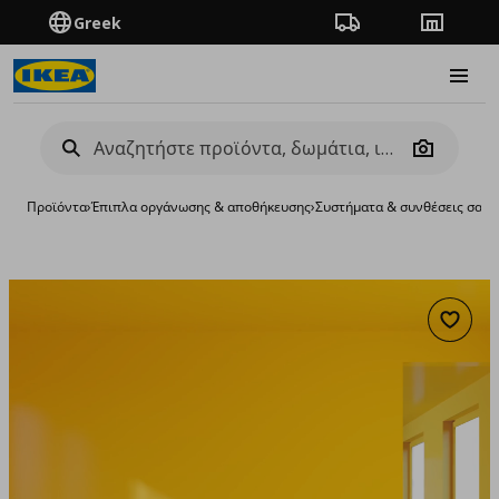
Greek
Πορεία παραγγελίας
Καταστή
Burge
Camera
Προϊόντα
›
Έπιπλα οργάνωσης & αποθήκευσης
›
Συστήματα & συνθέσεις σαλο
Προσθή