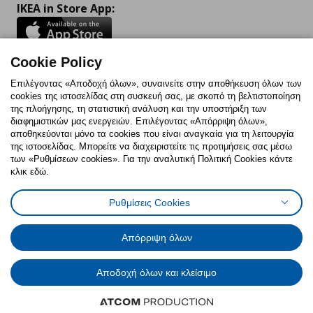
IKEA in Store App:
Cookie Policy
Follow us:
Επιλέγοντας «Αποδοχή όλων», συναινείτε στην αποθήκευση όλων των
cookies της ιστοσελίδας στη συσκευή σας, με σκοπό τη βελτιστοποίηση
Facebook
Instagram
TikTok
Youtube
Pinterest
Twitter
της πλοήγησης, τη στατιστική ανάλυση και την υποστήριξη των
διαφημιστικών μας ενεργειών. Επιλέγοντας «Απόρριψη όλων»,
αποθηκεύονται μόνο τα cookies που είναι αναγκαία για τη λειτουργία
της ιστοσελίδας. Μπορείτε να διαχειριστείτε τις προτιμήσεις σας μέσω
των «Ρυθμίσεων cookies». Για την αναλυτική Πολιτική Cookies κάντε
κλικ εδώ.
Πολιτική Cookies
Δήλωση ψηφιακής προσβασιμότητας
Ρυθμίσεις Cookies
Ρυθμίσεις cookies
Όροι Χρήσης
Γενική Πολιτική Προσωπικών Δεδομένων
Πολιτική Προσωπικών Δεδομένων για ΙΚΕΑ.gr
Απόρριψη όλων
Κώδικας Καταναλωτικής Δεοντολογίας
Αποδοχή όλων και κλείσιμο
© Inter-IKEA Systems B.V. 1999 - 2025