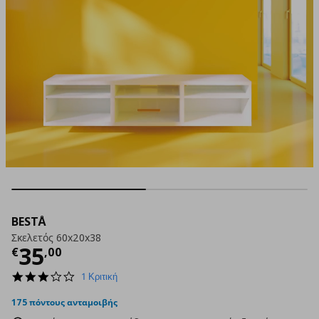
BESTÅ
Σκελετός 60x20x38
Τρέχουσα τιμή
€ 35,00
35
€
,
00
3.0
1 Κριτική
star
rating
175 πόντους ανταμοιβής