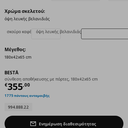
Χρώμα σκελετού:
όψη λευκής βελανιδιάς
σκούρο καφέ
όψη λευκής βελανιδιάς
Μέγεθος:
180x42x65 cm
BESTÅ
σύνθεση αποθήκευσης με πόρτες, 180x42x65 cm
Τρέχουσα τιμή
€ 355,00
355
€
,
00
1775 πόντους ανταμοιβής
994.888.22
Ενημέρωση διαθεσιμότητας