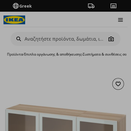
Greek
Πορεία παραγγελίας
Καταστή
Burge
Camera
Προϊόντα
›
Έπιπλα οργάνωσης & αποθήκευσης
›
Συστήματα & συνθέσεις σαλο
Προσθή