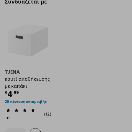
Συνδυάζεται με
TJENA
κουτί αποθήκευσης
με καπάκι
Τρέχουσα τιμή
€ 4,99
4
€
,
99
20 πόντους ανταμοιβής
(12)