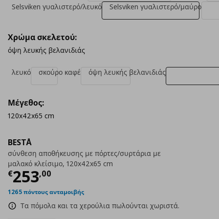
Selsviken γυαλιστερό/λευκό
Selsviken γυαλιστερό/μαύρο
Χρώμα σκελετού:
όψη λευκής βελανιδιάς
λευκό
σκούρο καφέ
όψη λευκής βελανιδιάς
Μέγεθος:
120x42x65 cm
BESTÅ
σύνθεση αποθήκευσης με πόρτες/συρτάρια με
μαλακό κλείσιμο, 120x42x65 cm
Τρέχουσα τιμή
€ 253,00
253
€
,
00
1265 πόντους ανταμοιβής
Τα πόμολα και τα χερούλια πωλούνται χωριστά.