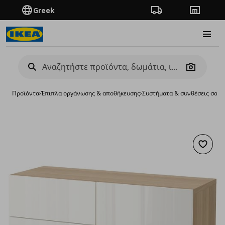
Greek
Πορεία παραγγελίας
Καταστή
Burge
Camera
Προϊόντα
›
Έπιπλα οργάνωσης & αποθήκευσης
›
Συστήματα & συνθέσεις σαλο
Προσθή