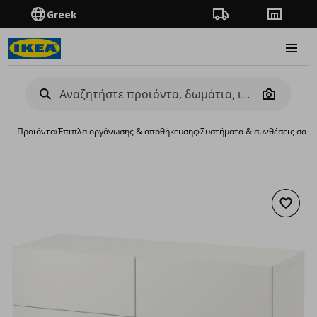
Greek
Πορεία παραγγελίας
Καταστή
Burge
Camera
Προϊόντα
›
Έπιπλα οργάνωσης & αποθήκευσης
›
Συστήματα & συνθέσεις σαλο
Προσθή