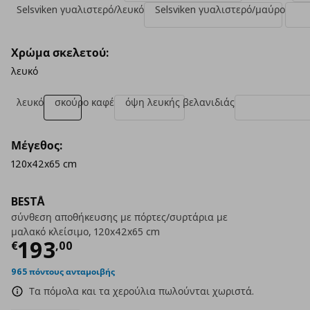
Selsviken γυαλιστερό/λευκό
Selsviken γυαλιστερό/μαύρο
Χρώμα σκελετού:
λευκό
λευκό
σκούρο καφέ
όψη λευκής βελανιδιάς
Μέγεθος:
120x42x65 cm
BESTÅ
σύνθεση αποθήκευσης με πόρτες/συρτάρια με
μαλακό κλείσιμο, 120x42x65 cm
Τρέχουσα τιμή
€ 193,00
193
€
,
00
965 πόντους ανταμοιβής
Τα πόμολα και τα χερούλια πωλούνται χωριστά.