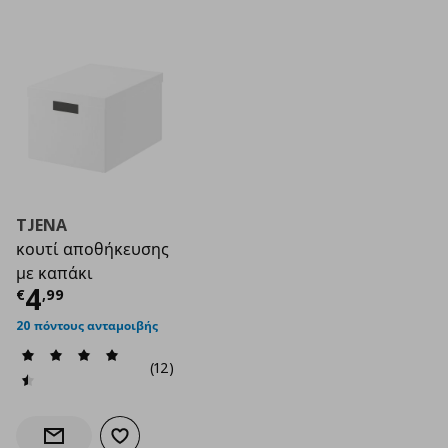
TJENA
κουτί αποθήκευσης
με καπάκι
Τρέχουσα τιμή
€ 4,99
4
€
,
99
20 πόντους ανταμοιβής
(12)
Προσθήκη στα αγαπημένα
Ενημέρωση διαθεσιμότητας