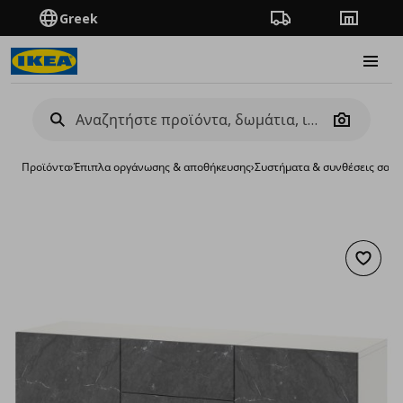
Greek
Πορεία παραγγελίας
Καταστή
Burge
Camera
Προϊόντα
›
Έπιπλα οργάνωσης & αποθήκευσης
›
Συστήματα & συνθέσεις σαλο
Προσθή