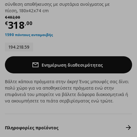
σύνθεση αποθήκευσης με συρτάρια ανοίγματος με
πίεση, 180x42x74 cm
Αρχική τιμή
€ 402,00
€
402
,
00
Τρέχουσα τιμή
€ 318,00
318
€
,
00
1590 πόντους ανταμοιβής
194.218.59
Ενημέρωση διαθεσιμότητας
Βάλτε κάποια πράγματα στην άκρη! Ένας μπουφές σας δίνει
πολύ χώρο για να αποθηκεύσετε πράγματα ενώ στην
επιφάνειά του μπορείτε να βάλετε διάφορα διακοσμητικά ή
να ακουμπήσετε τα πιάτα σερβιρίσματος ενώ τρώτε.
Πληροφορίες προϊόντος