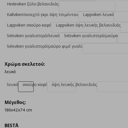
Hedeviken ξύλο βελανιδιάς
Kallviken/ανοιχτό γκρι όψη τσιμέντου
Lappviken λευκό
Lappviken σκούρο καφέ
Lappviken όψη λευκής βελανιδιάς
Selsviken γυαλιστερό/λευκό
Selsviken γυαλιστερό/μαύρο
Selsviken γυαλιστερό/μαύρο φιμέ γυαλί
Χρώμα σκελετού:
λευκό
λευκό
σκούρο καφέ
όψη λευκής βελανιδιάς
Μέγεθος:
180x42x74 cm
BESTÅ