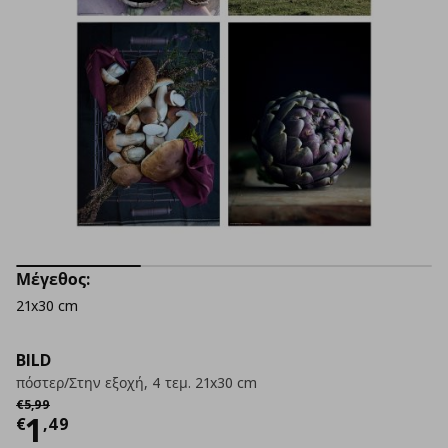
Μέγεθος:
21x30 cm
BILD
πόστερ/Στην εξοχή, 4 τεμ. 21x30 cm
Αρχική τιμή
€ 5,99
€
5
,
99
Τρέχουσα τιμή
€ 1,49
1
€
,
49