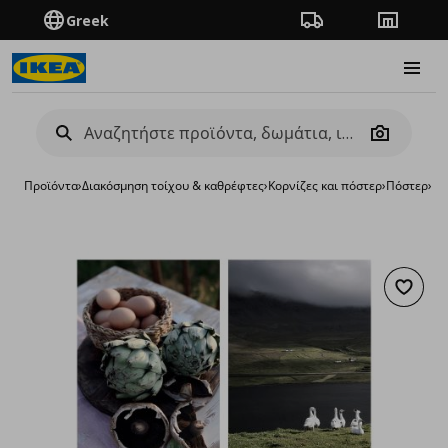
Greek
Πορεία παραγγελίας
Καταστή
Burge
Camera
Προϊόντα
›
Διακόσμηση τοίχου & καθρέφτες
›
Κορνίζες και πόστερ
›
Πόστερ
›
πό
Προσθή