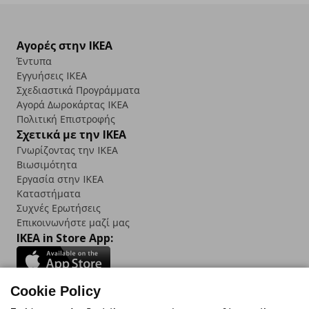
Αγορές στην IKEA
Έντυπα
Εγγυήσεις IKEA
Σχεδιαστικά Προγράμματα
Αγορά Δωρoκάρτας IKEA
Πολιτική Επιστροφής
Σχετικά με την IKEA
Γνωρίζοντας την IKEA
Βιωσιμότητα
Εργασία στην IKEA
Καταστήματα
Συχνές Ερωτήσεις
Επικοινωνήστε μαζί μας
IKEA in Store App:
Cookie Policy