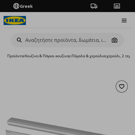
Greek
Πορεία παραγγελίας
Καταστή
Burge
Camera
Προϊόντα
›
Κουζίνα & Πάγκοι κουζίνας
›
Πόμολα & χερούλια
›
χερούλι, 2 τεμ.
Προσθή