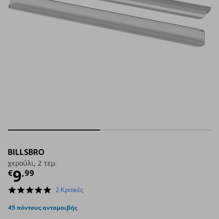
BILLSBRO
χερούλι, 2 τεμ.
Τρέχουσα τιμή
€ 9,99
9
€
,
99
5.0
2 Κριτικές
star
rating
45 πόντους ανταμοιβής