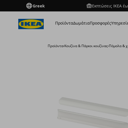
Greek
Εκπτώσεις IKEA έω
Προϊόντα
Δωμάτια
Προσφορές
Υπηρεσί
Προϊόντα
›
Κουζίνα & Πάγκοι κουζίνας
›
Πόμολα & χ