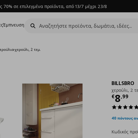
ς 70% σε επιλεγμένα προϊόντα, από 13/7 μέχρι 23/8
ες
Έμπνευση
ερούλια
›
χερούλι, 2 τεμ.
BILLSBRO
χερούλι, 2 τ
Τρέχ
8
€
,
99
40 πόντους α
Κωδικός προ