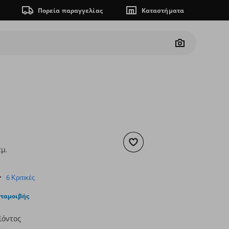
Πορεία παραγγελίας
Καταστήματα
Camera
Προσθήκη στα αγαπημένα
εμ.
ουσα τιμή
€ 8,99
5.0
6 Κριτικές
star
rating
νταμοιβής
ϊόντος