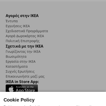
Αγορές στην IKEA
Έντυπα
Εγγυήσεις IKEA
Σχεδιαστικά Προγράμματα
Αγορά Δωρoκάρτας IKEA
Πολιτική Επιστροφής
Σχετικά με την IKEA
Γνωρίζοντας την IKEA
Βιωσιμότητα
Εργασία στην IKEA
Καταστήματα
Συχνές Ερωτήσεις
Επικοινωνήστε μαζί μας
IKEA in Store App:
Cookie Policy