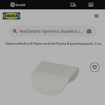
Greek
Πορεία παραγγελίας
Καταστή
Burge
Camera
Προϊόντα
›
Κουζίνα & Πάγκοι κουζίνας
›
Πόμολα & χερούλια
›
χερούλι, 2 τεμ.
Προσθή