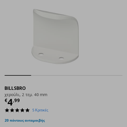
BILLSBRO
χερούλι, 2 τεμ. 40 mm
Τρέχουσα τιμή
€ 4,99
4
€
,
99
5.0
5 Κριτικές
star
rating
20 πόντους ανταμοιβής