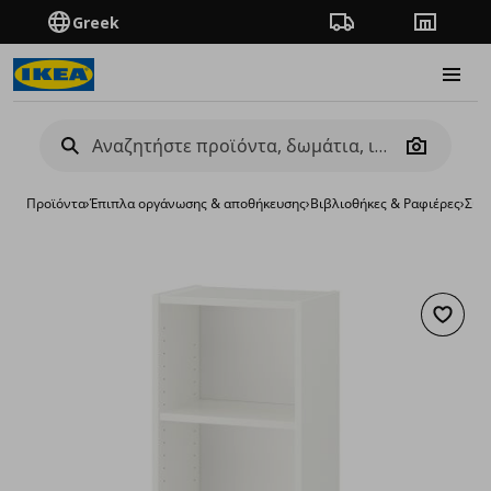
Greek
Πορεία παραγγελίας
Καταστή
Burge
Camera
Προϊόντα
›
Έπιπλα οργάνωσης & αποθήκευσης
›
Βιβλιοθήκες & Ραφιέρες
›
Σύσ
Προσθή