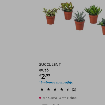
SUCCULENT
Φυτό
Τρέχουσα τιμή
€ 2,9
2
€
,
99
10 πόντους ανταμοιβής
(2)
Μη διαθέσιμο στο e-shop