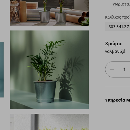
χωριστά.
Κωδικός προ
803.341.27
Χρώμα:
γαλβανιζέ
Υπηρεσία 