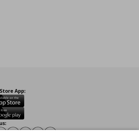
 Store App:
us:
ook
Instagram
TikTok
Youtube
Pinterest
Twitter