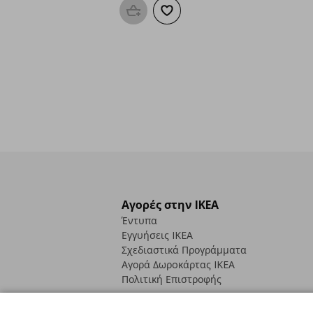
Προσθήκη στο καλάθι
Προσθήκη στα αγαπημένα
Αγορές στην IKEA
Έντυπα
Εγγυήσεις IKEA
Σχεδιαστικά Προγράμματα
Αγορά Δωρoκάρτας IKEA
Πολιτική Επιστροφής