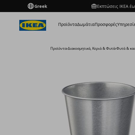
Greek
Εκπτώσεις IKEA έω
Προϊόντα
Δωμάτια
Προσφορές
Υπηρεσί
Προϊόντα
›
Διακοσμητικά, Κεριά & Φυτά
›
Φυτά & κα