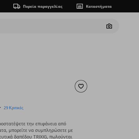
Πορεία παραγγελίας
Καταστήματα
Camera
Προσθήκη στα αγαπημένα
ουσα τιμή
€ 0,89
4.8
29 Κριτικές
star
rating
ροστατέψετε την επιφάνεια από
ατα, μπορείτε να συμπληρώσετε με
υτικά δαπέδου TRIXIG, πωλούνται