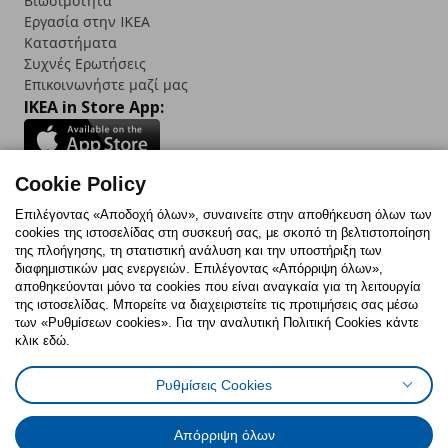
Βιωσιμότητα
Εργασία στην IKEA
Καταστήματα
Συχνές Ερωτήσεις
Επικοινωνήστε μαζί μας
IKEA in Store App:
Cookie Policy
Follow us:
Επιλέγοντας «Αποδοχή όλων», συναινείτε στην αποθήκευση όλων των
cookies της ιστοσελίδας στη συσκευή σας, με σκοπό τη βελτιστοποίηση
Facebook
Instagram
TikTok
Youtube
Pinterest
Twitter
της πλοήγησης, τη στατιστική ανάλυση και την υποστήριξη των
διαφημιστικών μας ενεργειών. Επιλέγοντας «Απόρριψη όλων»,
αποθηκεύονται μόνο τα cookies που είναι αναγκαία για τη λειτουργία
της ιστοσελίδας. Μπορείτε να διαχειριστείτε τις προτιμήσεις σας μέσω
των «Ρυθμίσεων cookies». Για την αναλυτική Πολιτική Cookies κάντε
κλικ εδώ.
Πολιτική Cookies
Δήλωση ψηφιακής προσβασιμότητας
Ρυθμίσεις Cookies
Ρυθμίσεις cookies
Όροι Χρήσης
Γενική Πολιτική Προσωπικών Δεδομένων
Πολιτική Προσωπικών Δεδομένων για ΙΚΕΑ.gr
Απόρριψη όλων