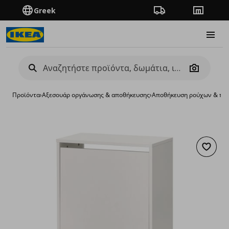
Greek
Πορεία παραγγελίας
Καταστή
Burge
Camera
Προϊόντα
›
Aξεσουάρ οργάνωσης & αποθήκευσης
›
Αποθήκευση ρούχων & πα
Προσθή