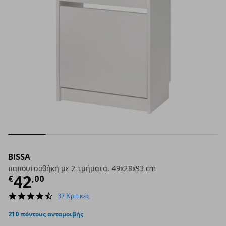
BISSA
παπουτσοθήκη με 2 τμήματα, 49x28x93 cm
Τρέχουσα τιμή
€ 42,00
42
€
,
00
4.5
37 Κριτικές
star
rating
210 πόντους ανταμοιβής