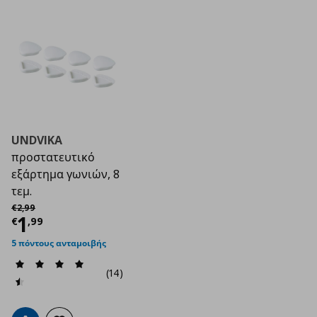
UNDVIKA
προστατευτικό
εξάρτημα γωνιών, 8
τεμ.
Αρχική τιμή
€ 2,99
€
2
,
99
Τρέχουσα τιμή
€ 1,99
1
€
,
99
5 πόντους ανταμοιβής
(14)