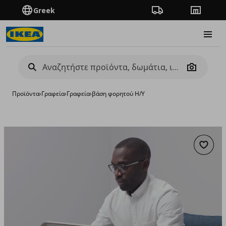
Greek
Πορεία παραγγελίας
Καταστή
Burge
Camera
Προϊόντα
›
Γραφεία
›
Γραφεία
›
βάση φορητού Η/Υ
Προσθή