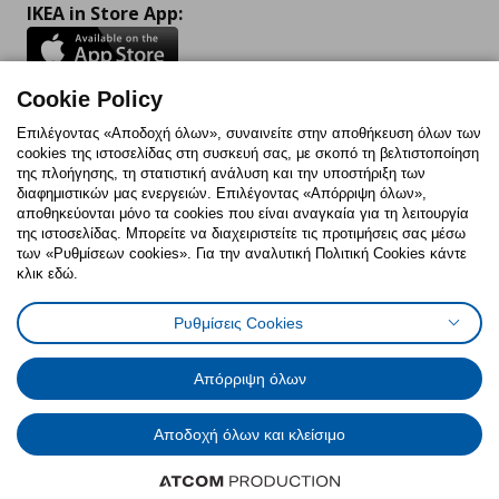
IKEA in Store App:
Cookie Policy
Follow us:
Επιλέγοντας «Αποδοχή όλων», συναινείτε στην αποθήκευση όλων των
cookies της ιστοσελίδας στη συσκευή σας, με σκοπό τη βελτιστοποίηση
Facebook
Instagram
TikTok
Youtube
Pinterest
Twitter
της πλοήγησης, τη στατιστική ανάλυση και την υποστήριξη των
διαφημιστικών μας ενεργειών. Επιλέγοντας «Απόρριψη όλων»,
αποθηκεύονται μόνο τα cookies που είναι αναγκαία για τη λειτουργία
της ιστοσελίδας. Μπορείτε να διαχειριστείτε τις προτιμήσεις σας μέσω
των «Ρυθμίσεων cookies». Για την αναλυτική Πολιτική Cookies κάντε
κλικ εδώ.
Πολιτική Cookies
Δήλωση ψηφιακής προσβασιμότητας
Ρυθμίσεις Cookies
Ρυθμίσεις cookies
Όροι Χρήσης
Γενική Πολιτική Προσωπικών Δεδομένων
Πολιτική Προσωπικών Δεδομένων για ΙΚΕΑ.gr
Απόρριψη όλων
Κώδικας Καταναλωτικής Δεοντολογίας
Αποδοχή όλων και κλείσιμο
© Inter-IKEA Systems B.V. 1999 - 2025