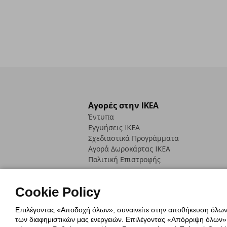
Αγορές στην IKEA
Έντυπα
Εγγυήσεις IKEA
Σχεδιαστικά Προγράμματα
Αγορά Δωρoκάρτας IKEA
Πολιτική Επιστροφής
Cookie Policy
Επιλέγοντας «Αποδοχή όλων», συναινείτε στην αποθήκευση όλων τ
των διαφημιστικών μας ενεργειών. Επιλέγοντας «Απόρριψη όλων», α
Πολιτική Cookies
Δήλωση ψηφιακή