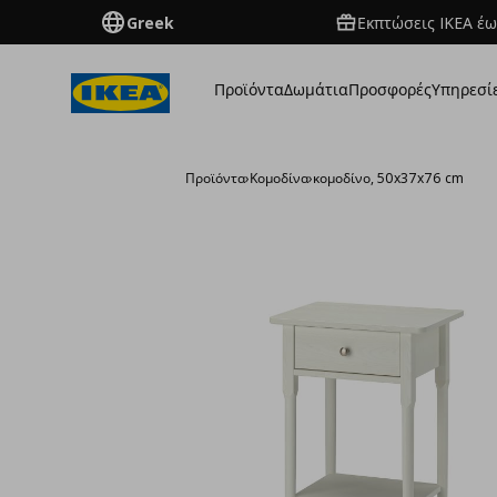
Greek
Εκπτώσεις IKEA έω
Προϊόντα
Δωμάτια
Προσφορές
Υπηρεσί
Προϊόντα
›
Κομοδίνα
›
κομοδίνο, 50x37x76 cm