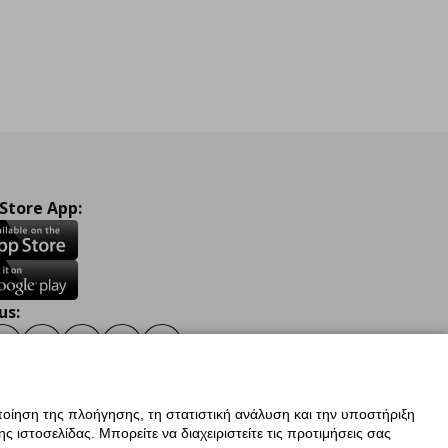
 Store App:
us:
ook
Instagram
TikTok
Youtube
Pinterest
Twitter
οίηση της πλοήγησης, τη στατιστική ανάλυση και την υποστήριξη
 ιστοσελίδας. Μπορείτε να διαχειριστείτε τις προτιμήσεις σας
ν Δεδομένων