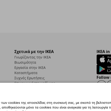
Σχετικά με την IKEA
IKEA in
Γνωρίζοντας την IKEA
Βιωσιμότητα
Εργασία στην IKEA
Καταστήματα
Follow 
Συχνές Ερωτήσεις
Επικοινωνήστε μαζί μας
Faceb
ων cookies της ιστοσελίδας στη συσκευή σας, με σκοπό τη βελτιστοπ
ποθηκεύονται μόνο τα cookies που είναι αναγκαία για τη λειτουργία της
ς προσβασιμότητας
Ρυθμίσεις cookies
Όροι Χρήσης
Γενική Πολιτική Προσωπικώ