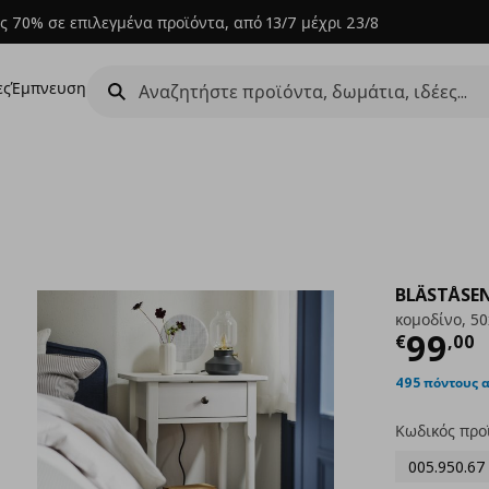
ς 70% σε επιλεγμένα προϊόντα, από 13/7 μέχρι 23/8
ες
Έμπνευση
BLÄSTÅSE
κομοδίνο, 5
Τρέχ
99
€
,
00
495 πόντους 
Κωδικός προ
005.950.67