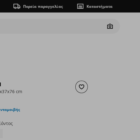
Πορεία παραγγελίας
Καταστήματα
Camera
N
Προσθήκη στα αγαπημένα
0x37x76 cm
ουσα τιμή
€ 99,00
ανταμοιβής
ϊόντος