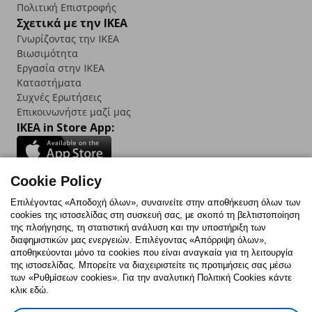
Πολιτική Επιστροφής
Σχετικά με την IKEA
Γνωρίζοντας την IKEA
Βιωσιμότητα
Εργασία στην IKEA
Καταστήματα
Συχνές Ερωτήσεις
Επικοινωνήστε μαζί μας
IKEA in Store App:
Cookie Policy
Follow us:
Επιλέγοντας «Αποδοχή όλων», συναινείτε στην αποθήκευση όλων των
cookies της ιστοσελίδας στη συσκευή σας, με σκοπό τη βελτιστοποίηση
Facebook
Instagram
TikTok
Youtube
Pinterest
Twitter
της πλοήγησης, τη στατιστική ανάλυση και την υποστήριξη των
διαφημιστικών μας ενεργειών. Επιλέγοντας «Απόρριψη όλων»,
αποθηκεύονται μόνο τα cookies που είναι αναγκαία για τη λειτουργία
της ιστοσελίδας. Μπορείτε να διαχειριστείτε τις προτιμήσεις σας μέσω
των «Ρυθμίσεων cookies». Για την αναλυτική Πολιτική Cookies κάντε
κλικ εδώ.
Πολιτική Cookies
Δήλωση ψηφιακής προσβασιμότητας