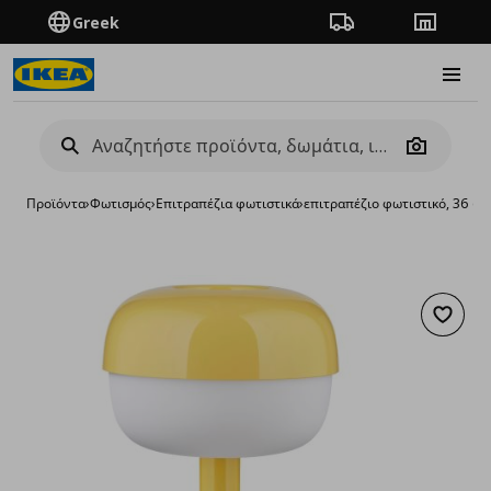
Greek
Πορεία παραγγελίας
Καταστή
Burge
Camera
Προϊόντα
›
Φωτισμός
›
Επιτραπέζια φωτιστικά
›
επιτραπέζιο φωτιστικό, 36 cm
Προσθή