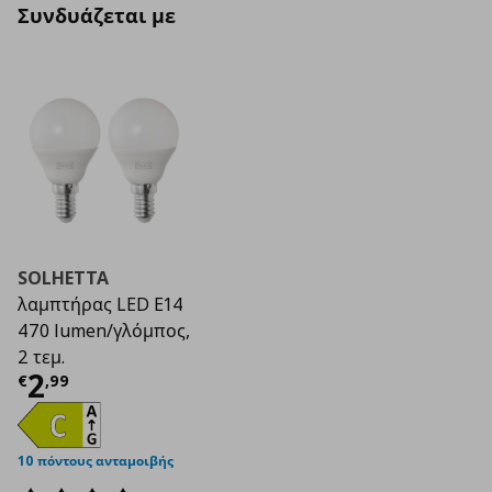
Συνδυάζεται με
SOLHETTA
λαμπτήρας LED E14
470 lumen/γλόμπος,
2 τεμ.
Τρέχουσα τιμή
€ 2,99
2
€
,
99
10 πόντους ανταμοιβής