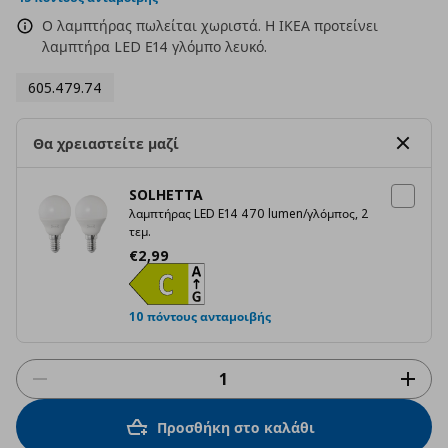
Ο λαμπτήρας πωλείται χωριστά. Η ΙΚΕΑ προτείνει
λαμπτήρα LED Ε14 γλόμπο λευκό.
605.479.74
Θα χρειαστείτε μαζί
SOLHETTA
λαμπτήρας LED E14 470 lumen/γλόμπος, 2
τεμ.
Τρέχουσα τιμή
€ 2,99
€
2
,
99
10 πόντους ανταμοιβής
Προσθήκη στο καλάθι