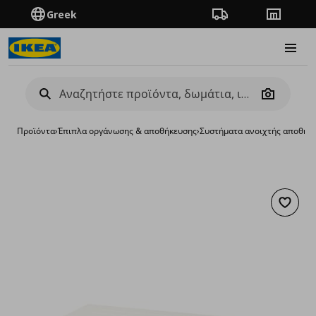
Greek
Πορεία παραγγελίας
Καταστή
Burge
Camera
Προϊόντα
›
Έπιπλα οργάνωσης & αποθήκευσης
›
Συστήματα ανοιχτής αποθήκ
Προσθή