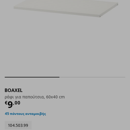
BOAXEL
ράφι για παπούτσια, 60x40 cm
Τρέχουσα τιμή
€ 9,00
9
€
,
00
45 πόντους ανταμοιβής
104.503.99