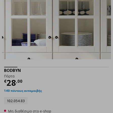
BODBYN
Πόρτα
Τρέχουσα τιμή
€ 28,00
28
€
,
00
140 πόντους ανταμοιβής
102.054.83
Μη διαθέσιμο στο e-shop