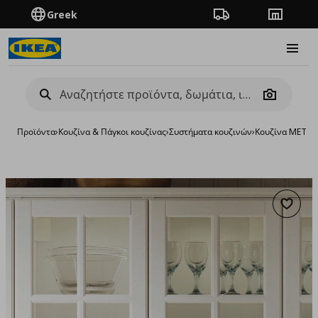
Greek
Πορεία παραγγελίας
Καταστή
Burge
Camera
Προϊόντα
›
Κουζίνα & Πάγκοι κουζίνας
›
Συστήματα κουζινών
›
Κουζίνα METO
Προσθή