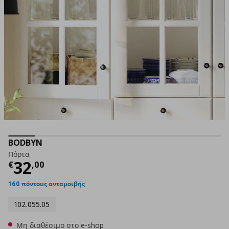
BODBYN
Πόρτα
Τρέχουσα τιμή
€ 32,00
32
€
,
00
160 πόντους ανταμοιβής
102.055.05
Μη διαθέσιμο στο e-shop