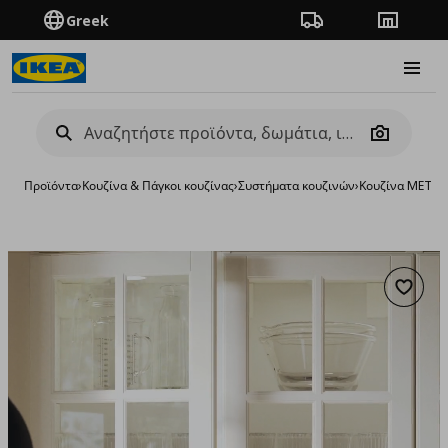
Greek
Πορεία παραγγελίας
Καταστή
Burge
Camera
Προϊόντα
›
Κουζίνα & Πάγκοι κουζίνας
›
Συστήματα κουζινών
›
Κουζίνα METO
Προσθή