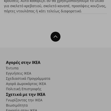
κρούσεις. Αυτό καθορίζει αν θα χρησιμοποιήσουμε το υλικό
για σκελετό κρεβατιού, σκελετό καναπέ, προσόψεις κουζίνας,
πόρτες ντουλάπας ή κάτι τελείως διαφορετικό.
Back To Top
Αγορές στην IKEA
Έντυπα
Εγγυήσεις IKEA
Σχεδιαστικά Προγράμματα
Αγορά Δωρoκάρτας IKEA
Πολιτική Επιστροφής
Σχετικά με την IKEA
Γνωρίζοντας την IKEA
Βιωσιμότητα
Εργασία στην IKEA