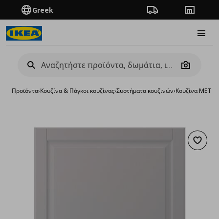
Greek
Πορεία παραγγελίας
Καταστή
Burge
Camera
Προϊόντα
›
Κουζίνα & Πάγκοι κουζίνας
›
Συστήματα κουζινών
›
Κουζίνα METO
Προσθή