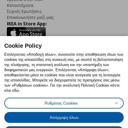
Καταστήματα
Συχνές Ερωτήσεις
Επικοινωνήστε μαζί μας
IKEA in Store App:
Cookie Policy
Follow us:
Επιλέγοντας «Αποδοχή όλων», συναινείτε στην αποθήκευση όλων των
cookies της ιστοσελίδας στη συσκευή σας, με σκοπό τη βελτιστοποίηση
Facebook
Instagram
TikTok
Youtube
Pinterest
Twitter
της πλοήγησης, τη στατιστική ανάλυση και την υποστήριξη των
διαφημιστικών μας ενεργειών. Επιλέγοντας «Απόρριψη όλων»,
αποθηκεύονται μόνο τα cookies που είναι αναγκαία για τη λειτουργία
της ιστοσελίδας. Μπορείτε να διαχειριστείτε τις προτιμήσεις σας μέσω
των «Ρυθμίσεων cookies». Για την αναλυτική Πολιτική Cookies κάντε
κλικ εδώ.
Πολιτική Cookies
Δήλωση ψηφιακής προσβασιμότητας
Ρυθμίσεις Cookies
Ρυθμίσεις cookies
Όροι Χρήσης
Γενική Πολιτική Προσωπικών Δεδομένων
Πολιτική Προσωπικών Δεδομένων για ΙΚΕΑ.gr
Απόρριψη όλων
Κώδικας Καταναλωτικής Δεοντολογίας