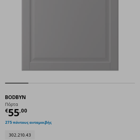
BODBYN
Πόρτα
Τρέχουσα τιμή
€ 55,00
55
€
,
00
275 πόντους ανταμοιβής
302.210.43