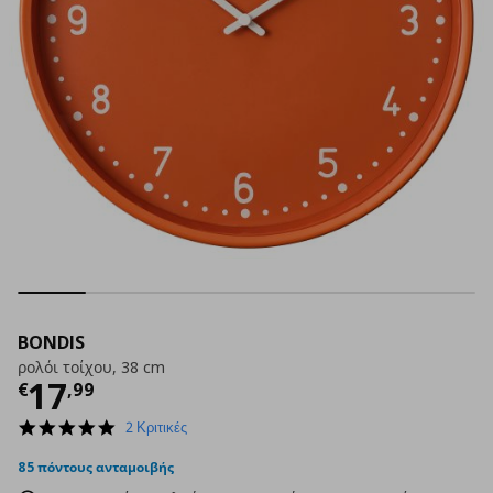
BONDIS
ρολόι τοίχου, 38 cm
Τρέχουσα τιμή
€ 17,99
17
€
,
99
5.0
2 Κριτικές
star
rating
85 πόντους ανταμοιβής