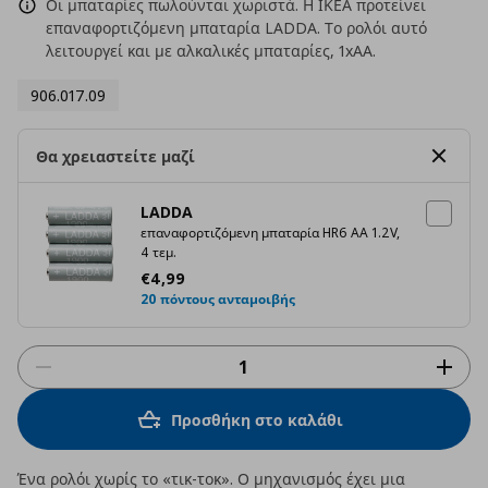
Οι μπαταρίες πωλούνται χωριστά. Η ΙΚΕΑ προτείνει
επαναφορτιζόμενη μπαταρία LADDA. Το ρολόι αυτό
λειτουργεί και με αλκαλικές μπαταρίες, 1xΑΑ.
906.017.09
Θα χρειαστείτε μαζί
LADDA
επαναφορτιζόμενη μπαταρία HR6 AA 1.2V,
4 τεμ.
Τρέχουσα τιμή
€ 4,99
€
4
,
99
20 πόντους ανταμοιβής
Προσθήκη στο καλάθι
Ένα ρολόι χωρίς το «τικ-τοκ». Ο μηχανισμός έχει μια