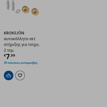
KROKSJÖN
αυτοκόλλητο σετ
στήριξης για τοίχο,
2 τεμ.
Τρέχουσα τιμή
€ 7,99
7
€
,
99
35 πόντους ανταμοιβής
Προσθήκη στο καλάθι
Προσθήκη στα αγαπημένα