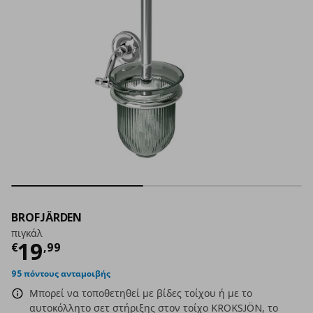
BROFJÄRDEN
πιγκάλ
Τρέχουσα τιμή
€ 19,99
19
€
,
99
95 πόντους ανταμοιβής
Μπορεί να τοποθετηθεί με βίδες τοίχου ή με το
αυτοκόλλητο σετ στήριξης στον τοίχο KROKSJÖN, το