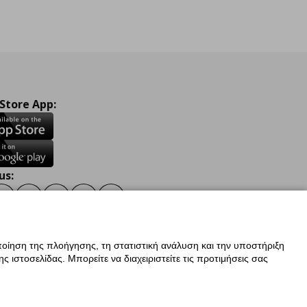
 Store App:
us:
ook
Instagram
TikTok
Youtube
Pinterest
Twitter
οίηση της πλοήγησης, τη στατιστική ανάλυση και την υποστήριξη
 ιστοσελίδας. Μπορείτε να διαχειριστείτε τις προτιμήσεις σας
ν Δεδομένων