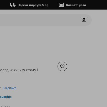
Πορεία παραγγελίας
Καταστήματα
Camera
Προσθήκη στα αγαπημένα
σσης, 41x28x39 cm/45 l
 9,99
ουσα τιμή
€ 1,99
4.3
3 Κριτικές
star
rating
ταμοιβής