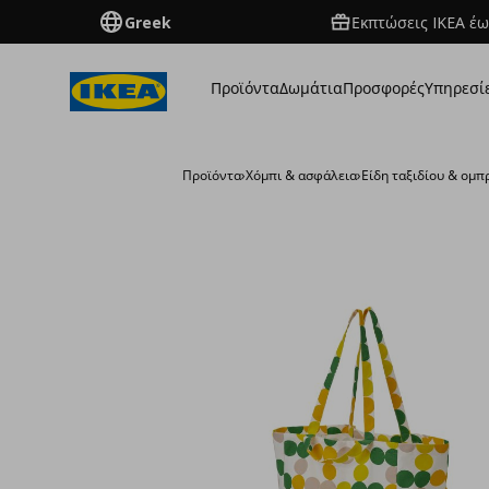
Greek
Εκπτώσεις IKEA έω
Προϊόντα
Δωμάτια
Προσφορές
Υπηρεσί
Προϊόντα
›
Χόμπι & ασφάλεια
›
Είδη ταξιδίου & ομπ