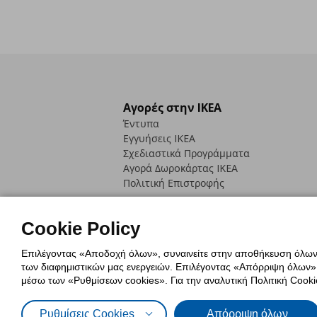
Αγορές στην IKEA
Έντυπα
Εγγυήσεις IKEA
Σχεδιαστικά Προγράμματα
Αγορά Δωρoκάρτας IKEA
Πολιτική Επιστροφής
Cookie Policy
Επιλέγοντας «Αποδοχή όλων», συναινείτε στην αποθήκευση όλων τ
των διαφημιστικών μας ενεργειών. Επιλέγοντας «Απόρριψη όλων», α
Πολιτική Cookies
Δήλωση ψηφιακή
μέσω των «Ρυθμίσεων cookies». Για την αναλυτική Πολιτική Cookie
Πολιτική Προσωπικών Δεδομένων γ
Ρυθμίσεις Cookies
Απόρριψη όλων