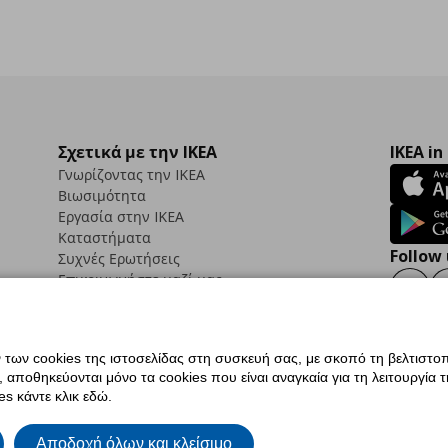
Σχετικά με την IKEA
IKEA in
Γνωρίζοντας την IKEA
Βιωσιμότητα
Εργασία στην IKEA
Καταστήματα
Follow 
Συχνές Ερωτήσεις
Επικοινωνήστε μαζί μας
Faceb
ων cookies της ιστοσελίδας στη συσκευή σας, με σκοπό τη βελτιστοπ
ποθηκεύονται μόνο τα cookies που είναι αναγκαία για τη λειτουργία της
ς προσβασιμότητας
Ρυθμίσεις cookies
Όροι Χρήσης
Γενική Πολιτική Προσωπικώ
s κάντε κλικ εδώ.
ια ΙΚΕΑ.gr
Κώδικας Καταναλωτικής Δεοντολογίας
Αποδοχή όλων και κλείσιμο