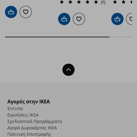
(1)
Προσθήκη στο καλάθι
Προσθήκη στα αγαπημένα
Προσθήκη στο καλάθι
Προσθήκη στα αγαπημένα
Προσθήκη 
Πρ
Back To Top
Αγορές στην IKEA
Έντυπα
Εγγυήσεις IKEA
Σχεδιαστικά Προγράμματα
Αγορά Δωρoκάρτας IKEA
Πολιτική Επιστροφής