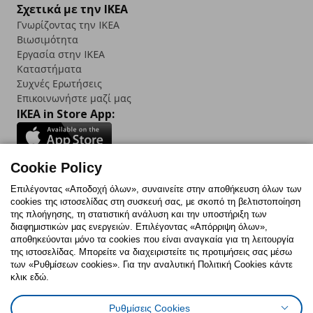
Σχετικά με την IKEA
Γνωρίζοντας την IKEA
Βιωσιμότητα
Εργασία στην IKEA
Καταστήματα
Συχνές Ερωτήσεις
Επικοινωνήστε μαζί μας
IKEA in Store App:
Cookie Policy
Follow us:
Επιλέγοντας «Αποδοχή όλων», συναινείτε στην αποθήκευση όλων των
cookies της ιστοσελίδας στη συσκευή σας, με σκοπό τη βελτιστοποίηση
Facebook
Instagram
TikTok
Youtube
Pinterest
Twitter
της πλοήγησης, τη στατιστική ανάλυση και την υποστήριξη των
διαφημιστικών μας ενεργειών. Επιλέγοντας «Απόρριψη όλων»,
αποθηκεύονται μόνο τα cookies που είναι αναγκαία για τη λειτουργία
της ιστοσελίδας. Μπορείτε να διαχειριστείτε τις προτιμήσεις σας μέσω
των «Ρυθμίσεων cookies». Για την αναλυτική Πολιτική Cookies κάντε
κλικ εδώ.
Πολιτική Cookies
Δήλωση ψηφιακής προσβασιμότητας
Ρυθμίσεις Cookies
Ρυθμίσεις cookies
Όροι Χρήσης