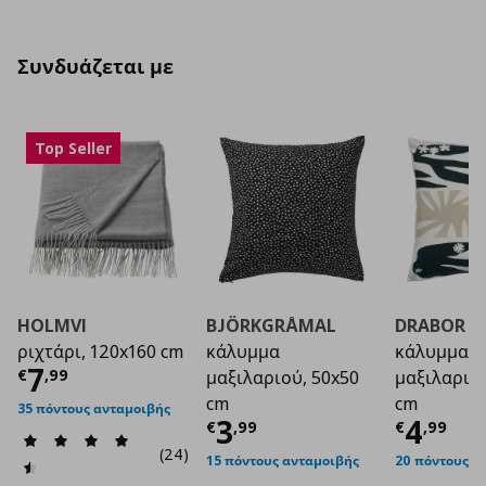
Συνδυάζεται με
Top Seller
HOLMVI
BJÖRKGRÅMAL
DRABOR
ριχτάρι, 120x160 cm
κάλυμμα
κάλυμμα
Τρέχουσα τιμή
€ 7,99
7
€
,
99
μαξιλαριού, 50x50
μαξιλαριού
cm
cm
35 πόντους ανταμοιβής
Τρέχουσα τιμή
Τρέχο
€ 3
3
4
€
,
99
€
,
99
(24)
15 πόντους ανταμοιβής
20 πόντους α