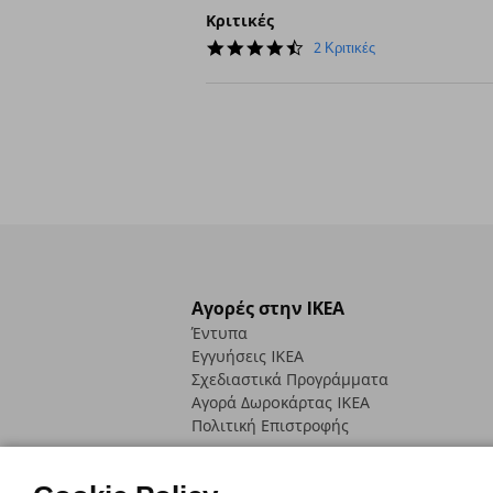
Κριτικές
4.5
2 Κριτικές
star
rating
Αγορές στην IKEA
Έντυπα
Εγγυήσεις IKEA
Σχεδιαστικά Προγράμματα
Αγορά Δωρoκάρτας IKEA
Πολιτική Επιστροφής