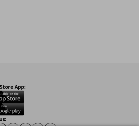
 Store App:
us:
ook
Instagram
TikTok
Youtube
Pinterest
Twitter