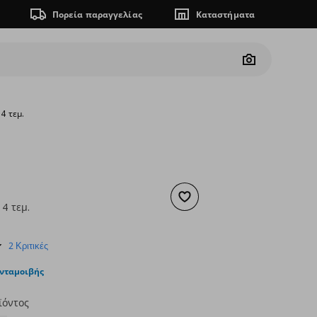
Πορεία παραγγελίας
Καταστήματα
Camera
4 τεμ.
Προσθήκη στα αγαπημένα
4 τεμ.
ουσα τιμή
€ 25,00
4.5
2 Κριτικές
star
rating
ανταμοιβής
ϊόντος