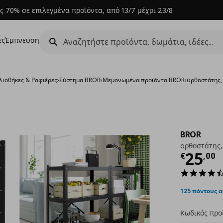
ς 70% σε επιλεγμένα προϊόντα, από 13/7 μέχρι 23/8
ες
Έμπνευση
λιοθήκες & Ραφιέρες
›
Σύστημα BROR
›
Μεμονωμένα προϊόντα BROR
›
oρθοστάτης, 
BROR
oρθοστάτης, 
Τρέχ
25
€
,
00
125 πόντους 
Κωδικός προ