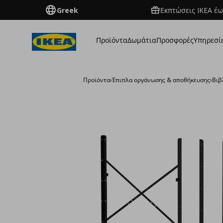
Greek
Εκπτώσεις IKEA έω
Προϊόντα
Δωμάτια
Προσφορές
Υπηρεσί
Προϊόντα
›
Έπιπλα οργάνωσης & αποθήκευσης
›
Βιβ