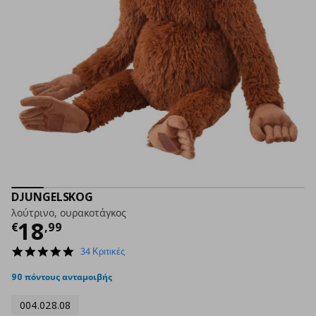
DJUNGELSKOG
λούτρινο, ουρακοτάγκος
Τρέχουσα τιμή
€ 18,99
18
€
,
99
4.9
34 Κριτικές
star
rating
90 πόντους ανταμοιβής
004.028.08