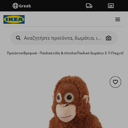
Greek
Πορεία παραγγελίας
Καταστή
Burge
Camera
Προϊόντα
›
Βρεφικά - Παιδικά είδη & έπιπλα
›
Παιδικό δωμάτιο 3-7
›
Παιχνίδια 
Προσθή