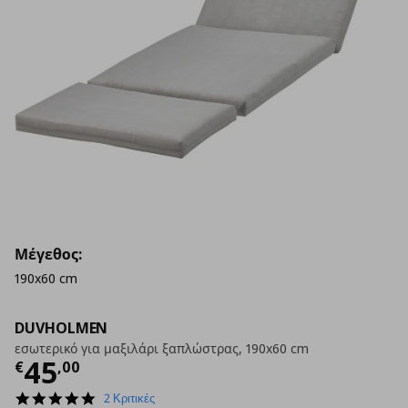
Μέγεθος:
190x60 cm
DUVHOLMEN
εσωτερικό για μαξιλάρι ξαπλώστρας, 190x60 cm
Τρέχουσα τιμή
€ 45,00
45
€
,
00
5.0
2 Κριτικές