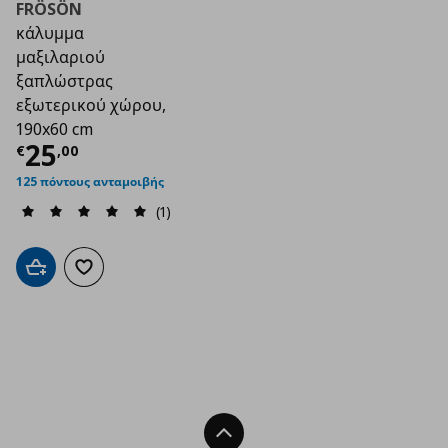
FRÖSÖN
κάλυμμα
μαξιλαριού
ξαπλώστρας
εξωτερικού χώρου,
190x60 cm
Τρέχουσα τιμή
€ 25,00
25
€
,
00
125 πόντους ανταμοιβής
(1)
Προσθήκη στο καλάθι
Προσθήκη στα αγαπημένα
Back To Top