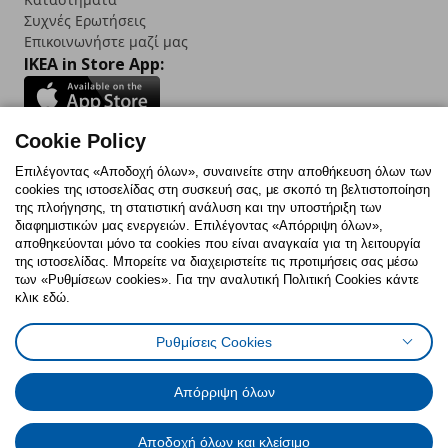
Συχνές Ερωτήσεις
Επικοινωνήστε μαζί μας
IKEA in Store App:
Cookie Policy
Follow us:
Επιλέγοντας «Αποδοχή όλων», συναινείτε στην αποθήκευση όλων των
cookies της ιστοσελίδας στη συσκευή σας, με σκοπό τη βελτιστοποίηση
Facebook
Instagram
TikTok
Youtube
Pinterest
Twitter
της πλοήγησης, τη στατιστική ανάλυση και την υποστήριξη των
διαφημιστικών μας ενεργειών. Επιλέγοντας «Απόρριψη όλων»,
αποθηκεύονται μόνο τα cookies που είναι αναγκαία για τη λειτουργία
της ιστοσελίδας. Μπορείτε να διαχειριστείτε τις προτιμήσεις σας μέσω
των «Ρυθμίσεων cookies». Για την αναλυτική Πολιτική Cookies κάντε
κλικ εδώ.
Πολιτική Cookies
Δήλωση ψηφιακής προσβασιμότητας
Ρυθμίσεις Cookies
Ρυθμίσεις cookies
Όροι Χρήσης
Γενική Πολιτική Προσωπικών Δεδομένων
Πολιτική Προσωπικών Δεδομένων για ΙΚΕΑ.gr
Απόρριψη όλων
Κώδικας Καταναλωτικής Δεοντολογίας
Αποδοχή όλων και κλείσιμο