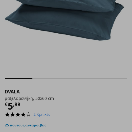
DVALA
μαξιλαροθήκη, 50x60 cm
Τρέχουσα τιμή
€ 5,99
5
€
,
99
4.0
2 Κριτικές
star
rating
25 πόντους ανταμοιβής