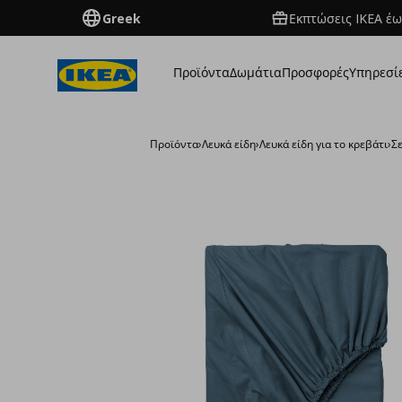
Greek
Εκπτώσεις IKEA έω
Προϊόντα
Δωμάτια
Προσφορές
Υπηρεσί
Προϊόντα
›
Λευκά είδη
›
Λευκά είδη για το κρεβάτι
›
Σ