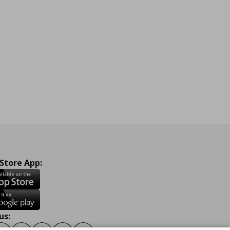
 Store App:
us: