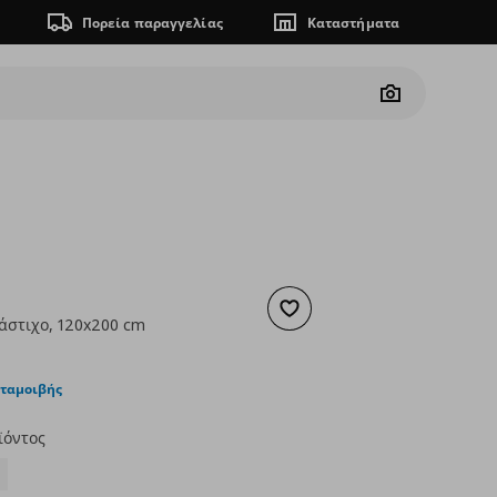
Πορεία παραγγελίας
Καταστήματα
Camera
Προσθήκη στα αγαπημένα
λάστιχο, 120x200 cm
ουσα τιμή
€ 13,99
νταμοιβής
ϊόντος