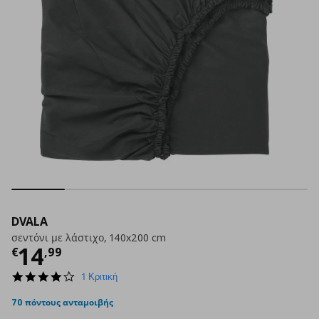
DVALA
σεντόνι με λάστιχο, 140x200 cm
Τρέχουσα τιμή
€ 14,99
14
€
,
99
4.0
1 Κριτική
star
rating
70 πόντους ανταμοιβής