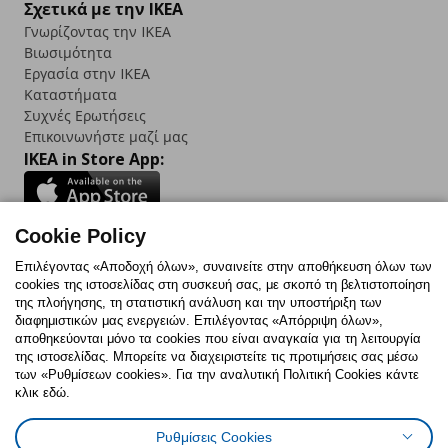
Σχετικά με την IKEA
Γνωρίζοντας την IKEA
Βιωσιμότητα
Εργασία στην IKEA
Καταστήματα
Συχνές Ερωτήσεις
Επικοινωνήστε μαζί μας
IKEA in Store App:
Cookie Policy
Follow us:
Επιλέγοντας «Αποδοχή όλων», συναινείτε στην αποθήκευση όλων των
cookies της ιστοσελίδας στη συσκευή σας, με σκοπό τη βελτιστοποίηση
Facebook
Instagram
TikTok
Youtube
Pinterest
Twitter
της πλοήγησης, τη στατιστική ανάλυση και την υποστήριξη των
διαφημιστικών μας ενεργειών. Επιλέγοντας «Απόρριψη όλων»,
αποθηκεύονται μόνο τα cookies που είναι αναγκαία για τη λειτουργία
της ιστοσελίδας. Μπορείτε να διαχειριστείτε τις προτιμήσεις σας μέσω
των «Ρυθμίσεων cookies». Για την αναλυτική Πολιτική Cookies κάντε
κλικ εδώ.
Πολιτική Cookies
Δήλωση ψηφιακής προσβασιμότητας
Ρυθμίσεις Cookies
Ρυθμίσεις cookies
Όροι Χρήσης