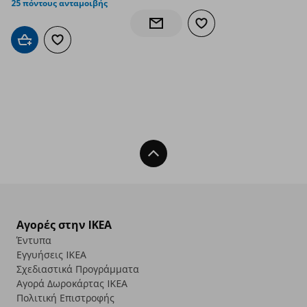
25 πόντους ανταμοιβής
Προσθήκη στα αγαπημέν
Ενημέρωση διαθεσιμότητας
Προσθήκη στο καλάθι
Προσθήκη στα αγαπημένα
Back To Top
Αγορές στην IKEA
Έντυπα
Εγγυήσεις IKEA
Σχεδιαστικά Προγράμματα
Αγορά Δωρoκάρτας IKEA
Πολιτική Επιστροφής