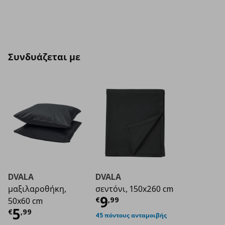
Συνδυάζεται με
DVALA
DVALA
μαξιλαροθήκη,
σεντόνι, 150x260 cm
Τρέχουσα τιμή
€ 9
9
€
,
99
50x60 cm
Τρέχουσα τιμή
€ 5,99
5
€
,
99
45 πόντους ανταμοιβής