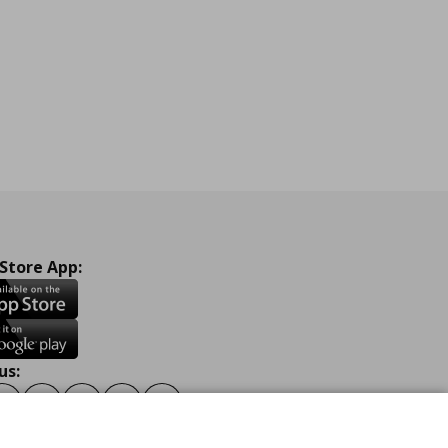
 Store App:
us:
ook
Instagram
TikTok
Youtube
Pinterest
Twitter