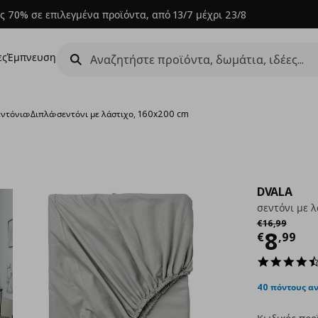
ς 70% σε επιλεγμένα προϊόντα, από 13/7 μέχρι 23/8
ες
Έμπνευση
εντόνια
›
Διπλά
›
σεντόνι με λάστιχο, 160x200 cm
DVALA
σεντόνι με 
Αρχική τιμή
€
€
16
,
99
Τρέχ
8
€
,
99
40 πόντους α