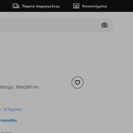
Πορεία παραγγελίας
Καταστήματα
Camera
Προσθήκη στα αγαπημένα
λάστιχο, 160x200 cm
 16,99
ουσα τιμή
€ 8,99
4.5
21 Κριτικές
star
rating
νταμοιβής