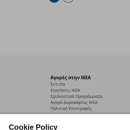
Αγορές στην IKEA
Έντυπα
Εγγυήσεις IKEA
Σχεδιαστικά Προγράμματα
Αγορά Δωρoκάρτας IKEA
Πολιτική Επιστροφής
Cookie Policy