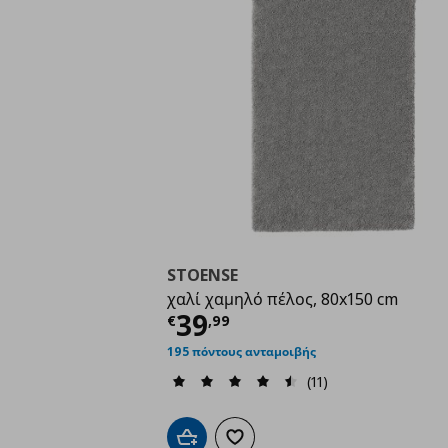
STOENSE
χαλί χαμηλό πέλος, 80x150 cm
Τρέχουσα τιμή
€ 39,
39
€
,
99
195 πόντους ανταμοιβής
(11)
Προσθήκη στο καλάθι
Προσθήκη στα αγαπημένα