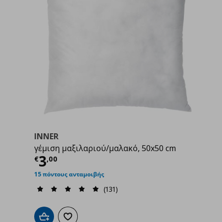
INNER
γέμιση μαξιλαριού/μαλακό, 50x50 cm
99
Τρέχουσα τιμή
€ 3,00
3
€
,
00
15 πόντους ανταμοιβής
(131)
Προσθήκη στο καλάθι
Προσθήκη στα αγαπημένα