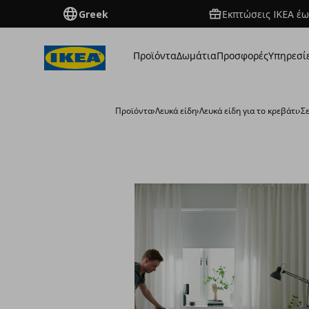
Greek
Εκπτώσεις IKEA έω
Προϊόντα
Δωμάτια
Προσφορές
Υπηρεσί
Προϊόντα
›
Λευκά είδη
›
Λευκά είδη για το κρεβάτι
›
Σ