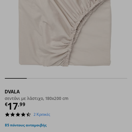
DVALA
σεντόνι με λάστιχο, 180x200 cm
Τρέχουσα τιμή
€ 17,99
17
€
,
99
4.5
2 Κριτικές
star
rating
85 πόντους ανταμοιβής