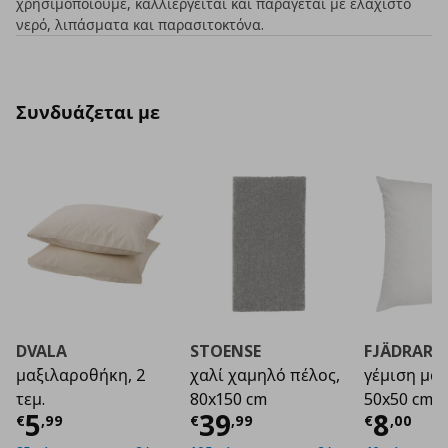
χρησιμοποιούμε, καλλιεργείται και παράγεται με ελάχιστο
νερό, λιπάσματα και παρασιτοκτόνα.
Συνδυάζεται με
DVALA
STOENSE
FJÄDRAR
μαξιλαροθήκη, 2
χαλί χαμηλό πέλος,
γέμιση μαξ
τεμ.
80x150 cm
50x50 cm
Τρέχουσα τιμή
Τρέχουσα τιμή
€ 5,99
Τρέχο
€ 3
5
39
8
€
,
99
€
,
99
€
,
00