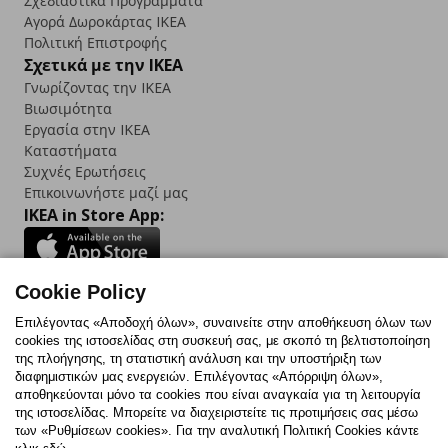
Σχεδιαστικά Προγράμματα
Αγορά Δωρoκάρτας IKEA
Πολιτική Επιστροφής
Σχετικά με την IKEA
Γνωρίζοντας την IKEA
Βιωσιμότητα
Εργασία στην IKEA
Καταστήματα
Συχνές Ερωτήσεις
Επικοινωνήστε μαζί μας
IKEA in Store App:
Cookie Policy
Follow us:
Επιλέγοντας «Αποδοχή όλων», συναινείτε στην αποθήκευση όλων των
cookies της ιστοσελίδας στη συσκευή σας, με σκοπό τη βελτιστοποίηση
Facebook
Instagram
TikTok
Youtube
Pinterest
Twitter
της πλοήγησης, τη στατιστική ανάλυση και την υποστήριξη των
διαφημιστικών μας ενεργειών. Επιλέγοντας «Απόρριψη όλων»,
αποθηκεύονται μόνο τα cookies που είναι αναγκαία για τη λειτουργία
της ιστοσελίδας. Μπορείτε να διαχειριστείτε τις προτιμήσεις σας μέσω
των «Ρυθμίσεων cookies». Για την αναλυτική Πολιτική Cookies κάντε