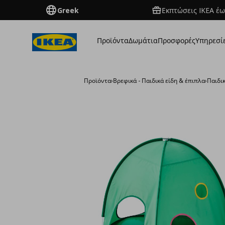
Greek
Εκπτώσεις IKEA έω
Προϊόντα
Δωμάτια
Προσφορές
Υπηρεσί
Προϊόντα
›
Βρεφικά - Παιδικά είδη & έπιπλα
›
Παιδι