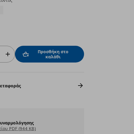
ϊόντος
Προσθήκη στο
καλάθι
Μεταφοράς
Συναρμολόγησης
ίου PDF (944 KB)