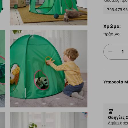
Κωδικός προ
705.475.96
Χρώμα:
πράσινο
Υπηρεσία 
Οδηγίες 
Λήψη αρχε