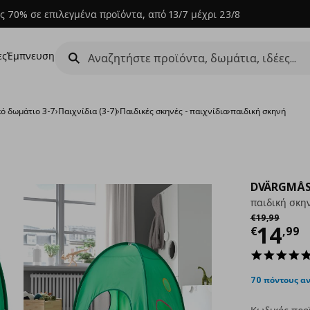
ς 70% σε επιλεγμένα προϊόντα, από 13/7 μέχρι 23/8
ες
Έμπνευση
κό δωμάτιο 3-7
›
Παιχνίδια (3-7)
›
Παιδικές σκηνές - παιχνίδια
›
παιδική σκηνή
DVÄRGMÅ
παιδική σκη
Αρχική τιμή
€
€
19
,
99
Τρέχ
14
€
,
99
70 πόντους α