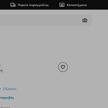
Πορεία παραγγελίας
Καταστήματα
Camera
S
Προσθήκη στα αγαπημένα
νή
 19,99
ουσα τιμή
€ 14,99
5.0
2 Κριτικές
star
rating
νταμοιβής