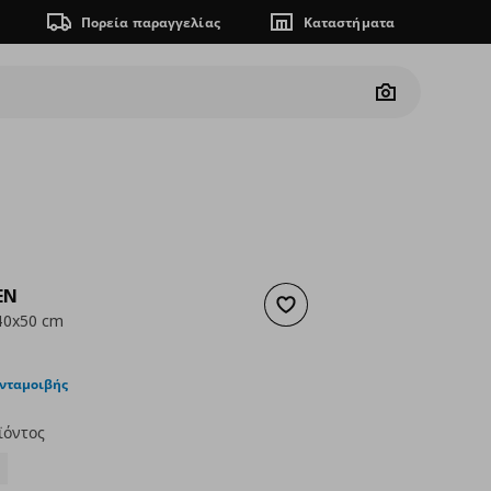
Πορεία παραγγελίας
Καταστήματα
Camera
EN
Προσθήκη στα αγαπημένα
40x50 cm
ουσα τιμή
€ 45,00
ανταμοιβής
ϊόντος