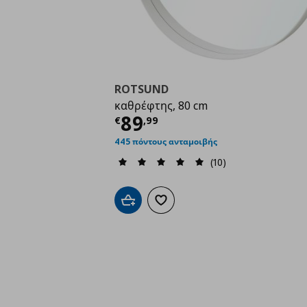
ROTSUND
καθρέφτης, 80 cm
Τρέχουσα τιμή
€ 89,
89
€
,
99
445 πόντους ανταμοιβής
(10)
Προσθήκη στο καλάθι
Προσθήκη στα αγαπημένα