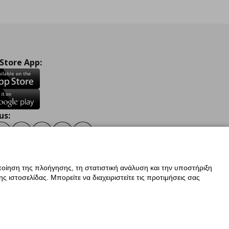
 Store App:
us:
ook
Instagram
TikTok
Youtube
Pinterest
Twitter
οίηση της πλοήγησης, τη στατιστική ανάλυση και την υποστήριξη
 ιστοσελίδας. Μπορείτε να διαχειριστείτε τις προτιμήσεις σας
ν Δεδομένων