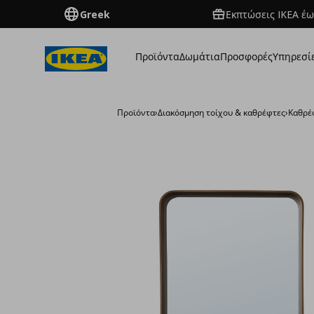
Greek
Εκπτώσεις IKEA έω
Προϊόντα
Δωμάτια
Προσφορές
Υπηρεσί
Προϊόντα
›
Διακόσμηση τοίχου & καθρέφτες
›
Καθρέ