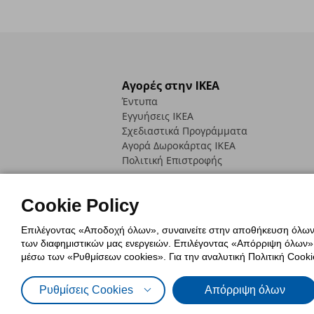
Αγορές στην IKEA
Έντυπα
Εγγυήσεις IKEA
Σχεδιαστικά Προγράμματα
Αγορά Δωρoκάρτας IKEA
Πολιτική Επιστροφής
Cookie Policy
Επιλέγοντας «Αποδοχή όλων», συναινείτε στην αποθήκευση όλων τ
των διαφημιστικών μας ενεργειών. Επιλέγοντας «Απόρριψη όλων», α
Πολιτική Cookies
Δήλωση ψηφιακή
μέσω των «Ρυθμίσεων cookies». Για την αναλυτική Πολιτική Cookie
Πολιτική Προσωπικών Δεδομένων γ
Ρυθμίσεις Cookies
Απόρριψη όλων
© Inter-IKEA Systems B.V. 1999 - 2025