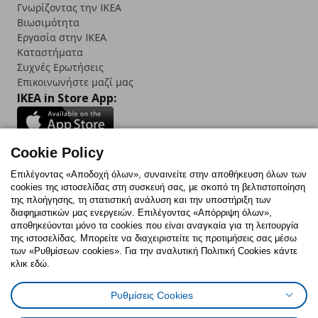
Γνωρίζοντας την IKEA
Βιωσιμότητα
Εργασία στην IKEA
Καταστήματα
Συχνές Ερωτήσεις
Επικοινωνήστε μαζί μας
IKEA in Store App:
Cookie Policy
Follow us:
Επιλέγοντας «Αποδοχή όλων», συναινείτε στην αποθήκευση όλων των
cookies της ιστοσελίδας στη συσκευή σας, με σκοπό τη βελτιστοποίηση
Facebook
Instagram
TikTok
Youtube
Pinterest
Twitter
της πλοήγησης, τη στατιστική ανάλυση και την υποστήριξη των
διαφημιστικών μας ενεργειών. Επιλέγοντας «Απόρριψη όλων»,
αποθηκεύονται μόνο τα cookies που είναι αναγκαία για τη λειτουργία
της ιστοσελίδας. Μπορείτε να διαχειριστείτε τις προτιμήσεις σας μέσω
των «Ρυθμίσεων cookies». Για την αναλυτική Πολιτική Cookies κάντε
κλικ εδώ.
Πολιτική Cookies
Δήλωση ψηφιακής προσβασιμότητας
Ρυθμίσεις Cookies
Ρυθμίσεις cookies
Όροι Χρήσης
Γενική Πολιτική Προσωπικών Δεδομένων