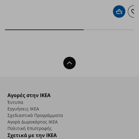
Προσθήκη 
Πρ
Back To Top
Αγορές στην IKEA
Έντυπα
Εγγυήσεις IKEA
Σχεδιαστικά Προγράμματα
Αγορά Δωρoκάρτας IKEA
Πολιτική Επιστροφής
Σχετικά με την IKEA