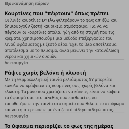
Εξοικονόμηση πόρων
Κουρτίνες που "πέφτουν" όπως πρέπει
Οι λινές κουρτίνες DYTÅG φιλτράρουν το φως απ' έξω και
δημιουργούν ζεστή και οικεία ατμόσφαιρα. Για να να
πέφτουν οι κουρτίνες απαλά, ήδη από τη στιγμή που τις
κρεμάτε, χρησιμοποιούμε μια μέθοδο επεξεργασίας του
λινού υφάσματος με ζεστό αέρα. Έχει το ίδιο αποτέλεσμα
αποτέλεσμα με το πλύσιμο, αλλά μειώνει την κατανάλωση
νερού και χημικών ουσιών.
Λειτουργία
Ράψτε χωρίς βελόνα ή κλωστή
Με τη θερμοκολλητική ταινία ρελιάσματος SY μπορείτε
εύκολα να «ράψετε» τις κουρτίνες σας, χωρίς βελόνα και
κλωστή. Το μόνο που χρειάζεται να κάνετε, είναι να κόψετε
το ύφασμά σας στο μέγεθος που επιθυμείτε, να
τοποθετήσετε την ταινία στο σημείο που θέλετε το στρίφωμα
και να τη στερεώσετε με ένα ζεστό σίδερο σιδερώματος.
Λειτουργία
Το ύφασμα περιορίζει το φως της ημέρας