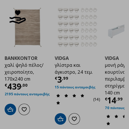
BANKKONTOR
VIDGA
VIDGA
χαλί ψηλό πέλος/
γλίστρα και
μονή ράγα
χειροποίητο,
άγκιστρο, 24 τεμ.
κουρτίνας
Τρέχουσα τιμή
€ 3
3
€
,
99
170x240 cm
περιλαμβά
Τρέχουσα τιμή
€ 439,00
439
€
,
00
στηρίγματ
15 πόντους ανταμοιβής
140 cm
2195 πόντους ανταμοιβής
Τρέχο
14
€
,
99
(14)
70 πόντους α
Προσθήκη στο καλάθι
Προσθήκη στα αγαπημένα
Προσθήκη στο καλάθι
Προσθήκη στα αγαπημένα