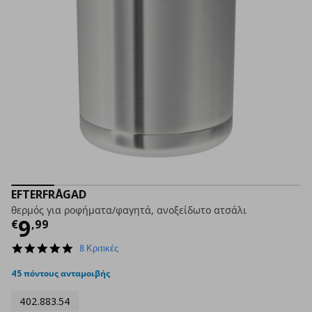
EFTERFRÅGAD
θερμός για ροφήματα/φαγητά, ανοξείδωτο ατσάλι
Τρέχουσα τιμή
€ 9,99
9
€
,
99
5.0
8 Κριτικές
star
rating
45 πόντους ανταμοιβής
402.883.54