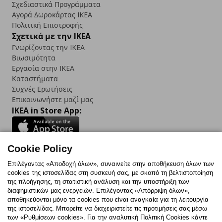
Σχεδιαστικά Προγράμματα
Αγορά Δωρoκάρτας IKEA
Πολιτική Επιστροφής
Σχετικά με την IKEA
Γνωρίζοντας την IKEA
Βιωσιμότητα
Εργασία στην IKEA
Καταστήματα
Συχνές Ερωτήσεις
Επικοινωνήστε μαζί μας
IKEA in Store App:
Cookie Policy
Follow us:
Επιλέγοντας «Αποδοχή όλων», συναινείτε στην αποθήκευση όλων των
cookies της ιστοσελίδας στη συσκευή σας, με σκοπό τη βελτιστοποίηση
Facebook
Instagram
TikTok
Youtube
Pinterest
Twitter
της πλοήγησης, τη στατιστική ανάλυση και την υποστήριξη των
διαφημιστικών μας ενεργειών. Επιλέγοντας «Απόρριψη όλων»,
αποθηκεύονται μόνο τα cookies που είναι αναγκαία για τη λειτουργία
της ιστοσελίδας. Μπορείτε να διαχειριστείτε τις προτιμήσεις σας μέσω
των «Ρυθμίσεων cookies». Για την αναλυτική Πολιτική Cookies κάντε