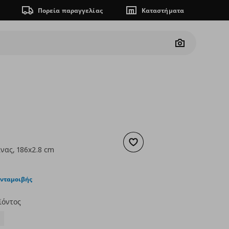
Πορεία παραγγελίας
Καταστήματα
Camera
Προσθήκη στα αγαπημένα
νας, 186x2.8 cm
ουσα τιμή
€ 75,00
ανταμοιβής
ϊόντος