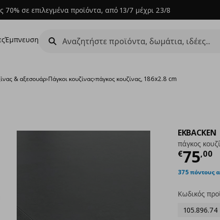
ς 70% σε επιλεγμένα προϊόντα, από 13/7 μέχρι 23/8
ες
Έμπνευση
ζίνας & αξεσουάρ
›
Πάγκοι κουζίνας
›
πάγκος κουζίνας, 186x2.8 cm
EKBACKEN
πάγκος κουζί
Τρέχ
75
€
,
00
375 πόντους 
Κωδικός προ
105.896.74