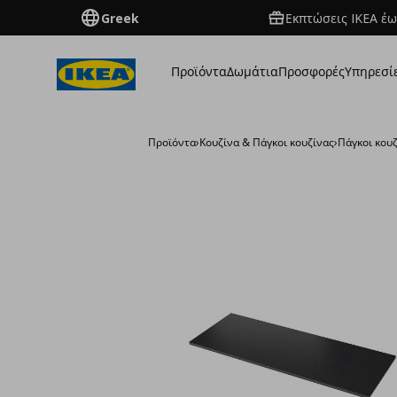
Greek
Εκπτώσεις IKEA έω
Προϊόντα
Δωμάτια
Προσφορές
Υπηρεσί
Προϊόντα
›
Κουζίνα & Πάγκοι κουζίνας
›
Πάγκοι κου