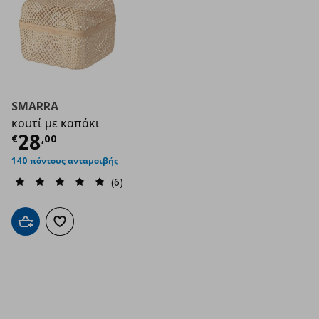
SMARRA
κουτί με καπάκι
Τρέχουσα τιμή
€ 28,00
28
€
,
00
140 πόντους ανταμοιβής
(6)
Προσθήκη στο καλάθι
Προσθήκη στα αγαπημένα