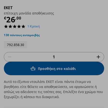
EKET
επίτοιχη μονάδα αποθήκευσης
Τρέχουσα τιμή
€ 26,00
26
€
,
00
5.0
1 Κριτική
star
rating
130 πόντους ανταμοιβής
792.858.30
Προσθήκη στο καλάθι
Αυτό το έξυπνο ντουλάπι ΕΚΕΤ είναι πάντα έτοιμο να
βοηθήσει είτε θέλετε να αποθηκεύσετε, να οργανώσετε ή
απλώς να αδειάσετε τις τσέπες σας. Επιλέξτε ένα χρώμα που
ξεχωρίζει ή κάποιο πιο διακριτικό.