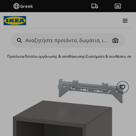
Greek
Πορεία παραγγελίας
Καταστή
Burge
Camera
Προϊόντα
›
Έπιπλα οργάνωσης & αποθήκευσης
›
Συστήματα & συνθέσεις σαλο
Προσθή