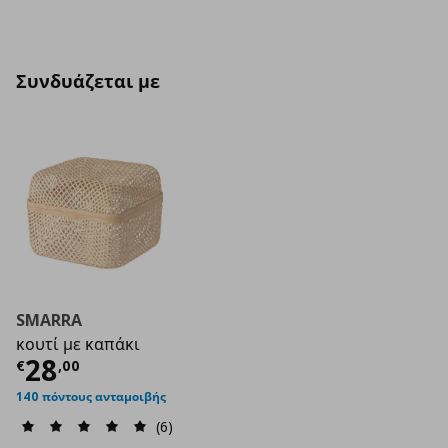
Συνδυάζεται με
SMARRA
κουτί με καπάκι
Τρέχουσα τιμή
€ 28,00
28
€
,
00
140 πόντους ανταμοιβής
(6)