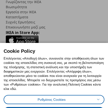
Γνωρίζοντας την IKEA
Βιωσιμότητα
Εργασία στην IKEA
Καταστήματα
Συχνές Ερωτήσεις
Επικοινωνήστε μαζί μας
IKEA in Store App:
Cookie Policy
Follow us:
Επιλέγοντας «Αποδοχή όλων», συναινείτε στην αποθήκευση όλων των
cookies της ιστοσελίδας στη συσκευή σας, με σκοπό τη βελτιστοποίηση
Facebook
Instagram
TikTok
Youtube
Pinterest
Twitter
της πλοήγησης, τη στατιστική ανάλυση και την υποστήριξη των
διαφημιστικών μας ενεργειών. Επιλέγοντας «Απόρριψη όλων»,
αποθηκεύονται μόνο τα cookies που είναι αναγκαία για τη λειτουργία
της ιστοσελίδας. Μπορείτε να διαχειριστείτε τις προτιμήσεις σας μέσω
των «Ρυθμίσεων cookies». Για την αναλυτική Πολιτική Cookies κάντε
κλικ εδώ.
Πολιτική Cookies
Δήλωση ψηφιακής προσβασιμότητας
Ρυθμίσεις Cookies
Ρυθμίσεις cookies
Όροι Χρήσης
Γενική Πολιτική Προσωπικών Δεδομένων