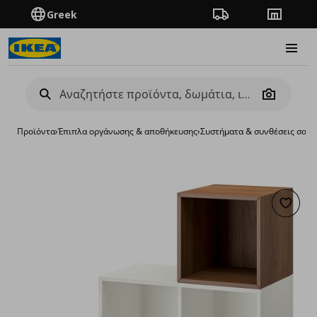
Greek
Πορεία παραγγελίας
Καταστή
Burge
Camera
Προϊόντα
›
Έπιπλα οργάνωσης & αποθήκευσης
›
Συστήματα & συνθέσεις σαλο
Προσθή