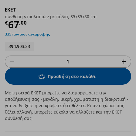
EKET
σύνθεση ντουλαπιών με πόδια, 35x35x80 cm
Τρέχουσα τιμή
€ 67,00
67
€
,
00
335 πόντους ανταμοιβής
394.903.33
Προσθήκη στο καλάθι
Με τη σειρά ΕΚΕΤ μπορείτε να διαμορφώσετε την
αποθήκευσή σας - μεγάλη, μικρή, χρωματιστή ή διακριτική -
για να δείξετε ή να κρύψετε ό,τι θέλετε. Κι αν ο χώρος σας
θέλει αλλαγή, μπορείτε εύκολα να αλλάξετε και την ΕΚΕΤ
σύνθεσή σας.