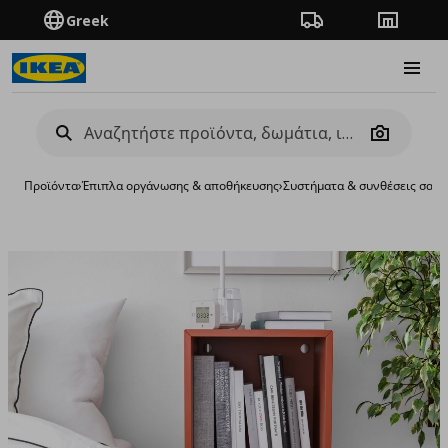
Greek
Πορεία παραγγελίας
Καταστή
Burge
Camera
Προϊόντα
›
Έπιπλα οργάνωσης & αποθήκευσης
›
Συστήματα & συνθέσεις σαλο
Προσθή