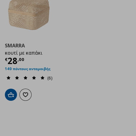
SMARRA
κουτί με καπάκι
Τρέχουσα τιμή
€ 28,00
28
€
,
00
140 πόντους ανταμοιβής
(6)
Προσθήκη στο καλάθι
Προσθήκη στα αγαπημένα